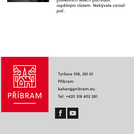
posledních letech pochlubit
úspěšným růstem. Nebývale vzrostl
poč..
Tyršova 108, 261 01
Příbram
kahan@pribram.eu
Tel: +420 318 402 281