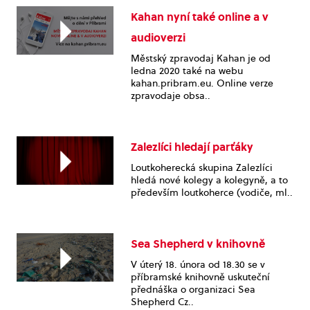
Kahan nyní také online a v
audioverzi
Městský zpravodaj Kahan je od
ledna 2020 také na webu
kahan.pribram.eu. Online verze
zpravodaje obsa..
Zalezlíci hledají parťáky
Loutkoherecká skupina Zalezlíci
hledá nové kolegy a kolegyně, a to
především loutkoherce (vodiče, ml..
Sea Shepherd v knihovně
V úterý 18. února od 18.30 se v
příbramské knihovně uskuteční
přednáška o organizaci Sea
Shepherd Cz..