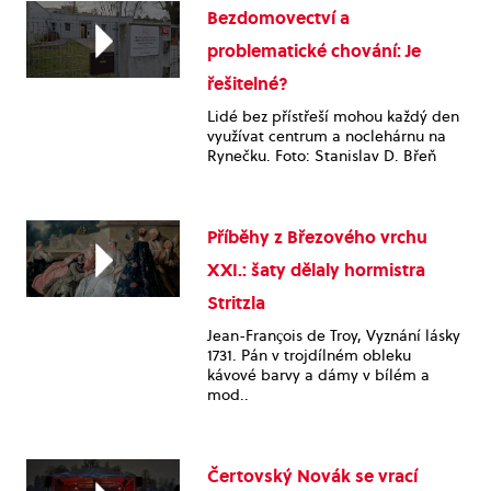
Bezdomovectví a
problematické chování: Je
řešitelné?
Lidé bez přístřeší mohou každý den
využívat centrum a noclehárnu na
Rynečku. Foto: Stanislav D. Břeň
Příběhy z Březového vrchu
XXI.: šaty dělaly hormistra
Stritzla
Jean-François de Troy, Vyznání lásky
1731. Pán v trojdílném obleku
kávové barvy a dámy v bílém a
mod..
Čertovský Novák se vrací