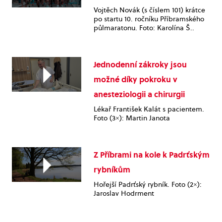
Vojtěch Novák (s číslem 101) krátce
po startu 10. ročníku Příbramského
půlmaratonu. Foto: Karolína Š..
Jednodenní zákroky jsou
možné díky pokroku v
anesteziologii a chirurgii
Lékař František Kalát s pacientem.
Foto (3×): Martin Janota
Z Příbrami na kole k Padrťským
rybníkům
Hořejší Padrťský rybník. Foto (2×):
Jaroslav Hodrment