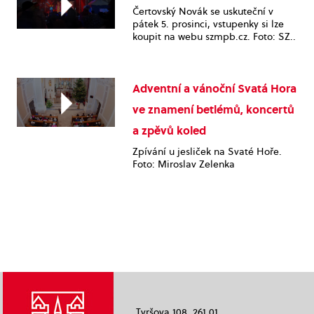
Čertovský Novák se uskuteční v
pátek 5. prosinci, vstupenky si lze
koupit na webu szmpb.cz. Foto: SZ..
Adventní a vánoční Svatá Hora
ve znamení betlémů, koncertů
a zpěvů koled
Zpívání u jesliček na Svaté Hoře.
Foto: Miroslav Zelenka
Tyršova 108, 261 01