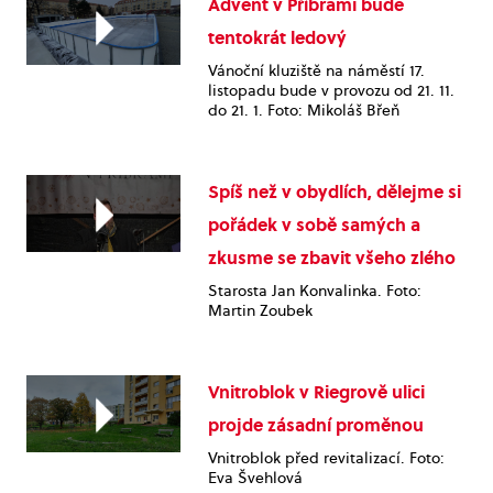
Advent v Příbrami bude
tentokrát ledový
Vánoční kluziště na náměstí 17.
listopadu bude v provozu od 21. 11.
do 21. 1. Foto: Mikoláš Břeň
Spíš než v obydlích, dělejme si
pořádek v sobě samých a
zkusme se zbavit všeho zlého
Starosta Jan Konvalinka. Foto:
Martin Zoubek
Vnitroblok v Riegrově ulici
projde zásadní proměnou
Vnitroblok před revitalizací. Foto:
Eva Švehlová