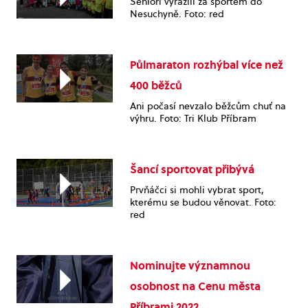
Senioři vyrazili za sportem do
Nesuchyně. Foto: red
Půlmaraton rozhýbal více než
400 běžců
Ani počasí nevzalo běžcům chuť na
výhru. Foto: Tri Klub Příbram
Šancí sportovat přibývá
Prvňáčci si mohli vybrat sport,
kterému se budou věnovat. Foto:
red
Nominujte významnou
osobnost na Cenu města
Příbrami 2022