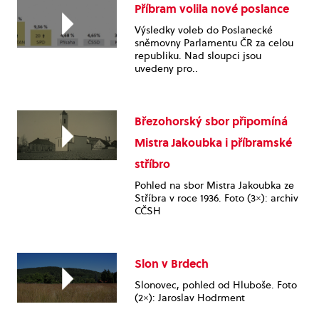
Příbram volila nové poslance
Výsledky voleb do Poslanecké
sněmovny Parlamentu ČR za celou
republiku. Nad sloupci jsou
uvedeny pro..
Březohorský sbor připomíná
Mistra Jakoubka i příbramské
stříbro
Pohled na sbor Mistra Jakoubka ze
Stříbra v roce 1936. Foto (3×): archiv
CČSH
Slon v Brdech
Slonovec, pohled od Hluboše. Foto
(2×): Jaroslav Hodrment