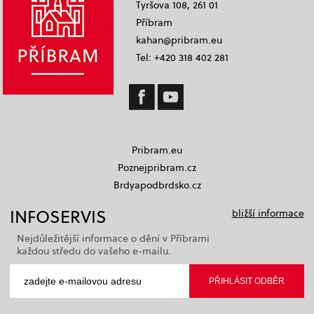
Tyršova 108, 261 01
Příbram
kahan@pribram.eu
Tel: +420 318 402 281
Pribram.eu
Poznejpribram.cz
Brdyapodbrdsko.cz
INFOSERVIS
bližší informace
Nejdůležitější informace o dění v Příbrami
každou středu do vašeho e-mailu.