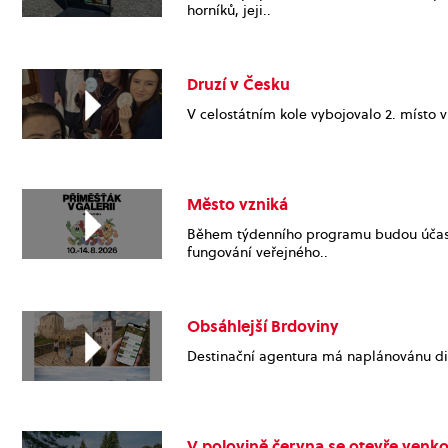
horníků, jeji..
Druzí v Česku
V celostátním kole vybojovalo 2. místo v k
Město vzniká
Během týdenního programu budou účastn
fungování veřejného..
Obsáhlejší Brdoviny
Destinační agentura má naplánovánu dis
V polovině června se otevře venk