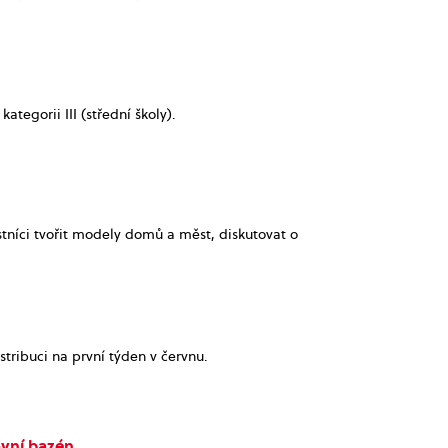
ategorii III (střední školy).
íci tvořit modely domů a měst, diskutovat o
tribuci na první týden v červnu.
ovní bazén