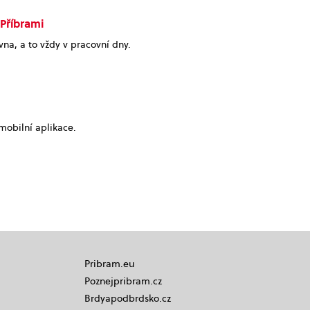
 Příbrami
na, a to vždy v pracovní dny.
mobilní aplikace.
Pribram.eu
Poznejpribram.cz
Brdyapodbrdsko.cz