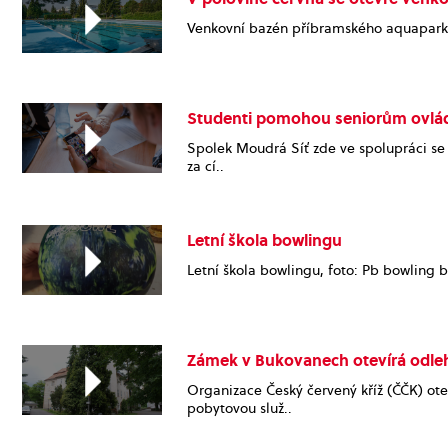
Venkovní bazén příbramského aquaparku 
Studenti pomohou seniorům ovlád
Spolek Moudrá Síť zde ve spolupráci se 
za cí..
Letní škola bowlingu
Letní škola bowlingu, foto: Pb bowling 
Zámek v Bukovanech otevírá odle
Organizace Český červený kříž (ČČK) ot
pobytovou služ..