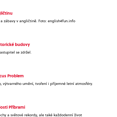
ličtinu
 zábavy v angličtině. Foto: english4fun.info
storické budovy
zastupitel se zdržel.
rcus Problem
 výtvarného umění, tvoření i příjemné letní atmosféry.
osti Příbrami
hy a světové rekordy, ale také každodenní život