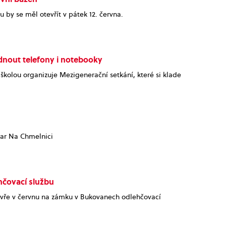
by se měl otevřít v pátek 12. června.
nout telefony i notebooky
školou organizuje Mezigenerační setkání, které si klade
bar Na Chmelnici
hčovací službu
evře v červnu na zámku v Bukovanech odlehčovací