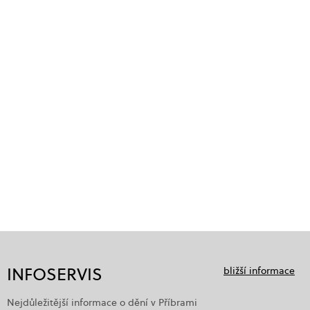
INFOSERVIS
bližší informace
Nejdůležitější informace o dění v Příbrami