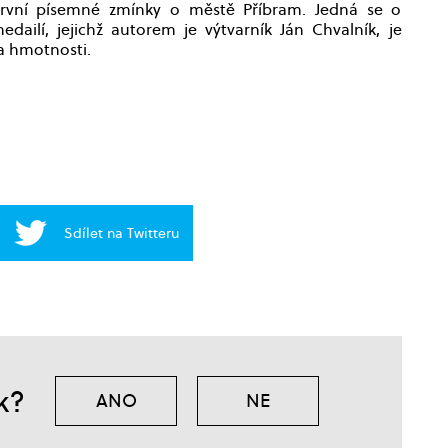
í první písemné zmínky o městě Příbram. Jedná se o
dailí, jejichž autorem je výtvarník Ján Chvalník, je
a hmotnosti.
Sdílet na Twitteru
k?
ANO
NE