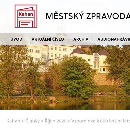
MĚSTSKÝ ZPRAVOD
ÚVOD
AKTUÁLNÍ ČÍSLO
ARCHIV
AUDIONAHRÁV
Kahan
>
Články
>
Říjen 2020
>
Vzpomínka k 800 letům let