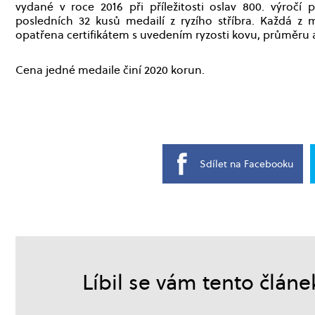
vydané v roce 2016 při příležitosti oslav 800. výroč
posledních 32 kusů medailí z ryzího stříbra. Každá z me
opatřena certifikátem s uvedením ryzosti kovu, průměru 
Cena jedné medaile činí 2020 korun.
Sdílet na Facebooku
Líbil se vám tento článe