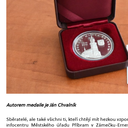
Autorem medaile je Ján Chvalník
Sběratelé, ale také všichni ti, kteří chtějí mít hezkou vz
infocentru Městského úřadu Příbram v Zámečku-Ernest