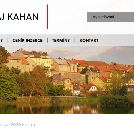
AJ KAHAN
KY
CENÍK INZERCE
TERMÍNY
KONTAKT
os za 2020 korun