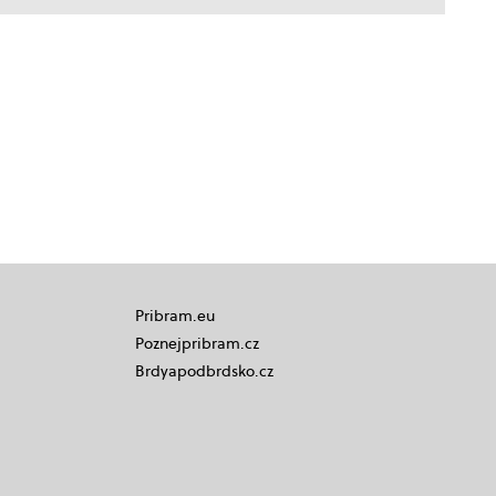
Pribram.eu
Poznejpribram.cz
Brdyapodbrdsko.cz