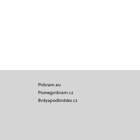
Pribram.eu
Poznejpribram.cz
Brdyapodbrdsko.cz