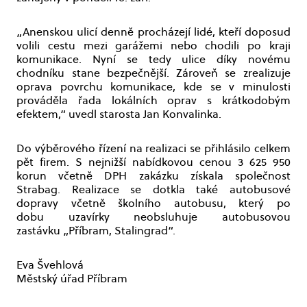
„Anenskou ulicí denně procházejí lidé, kteří doposud
volili cestu mezi garážemi nebo chodili po kraji
komunikace. Nyní se tedy ulice díky novému
chodníku stane bezpečnější. Zároveň se zrealizuje
oprava povrchu komunikace, kde se v minulosti
prováděla řada lokálních oprav s krátkodobým
efektem,“ uvedl starosta Jan Konvalinka.
Do výběrového řízení na realizaci se přihlásilo celkem
pět firem. S nejnižší nabídkovou cenou 3 625 950
korun včetně DPH zakázku získala společnost
Strabag. Realizace se dotkla také autobusové
dopravy včetně školního autobusu, který po
dobu uzavírky neobsluhuje autobusovou
zastávku „Příbram, Stalingrad“.
Eva Švehlová
Městský úřad Příbram