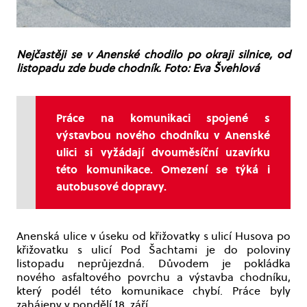
Nejčastěji se v Anenské chodilo po okraji silnice, od
listopadu zde bude chodník. Foto: Eva Švehlová
Práce na komunikaci spojené s
výstavbou nového chodníku v Anenské
ulici si vyžádají dvouměsíční uzavírku
této komunikace. Omezení se týká i
autobusové dopravy.
Anenská ulice v úseku od křižovatky s ulicí Husova po
křižovatku s ulicí Pod Šachtami je do poloviny
listopadu neprůjezdná. Důvodem je pokládka
nového asfaltového povrchu a výstavba chodníku,
který podél této komunikace chybí. Práce byly
zahájeny v pondělí 18. září.