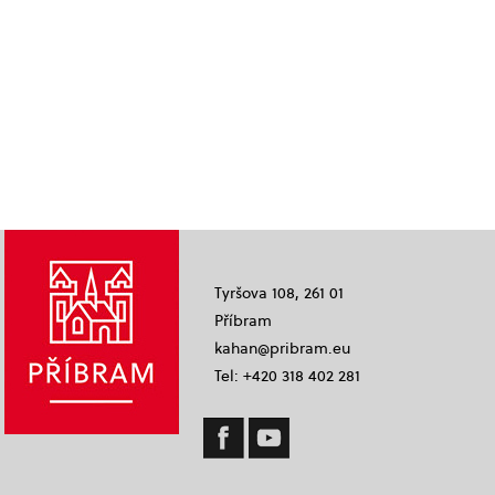
Tyršova 108, 261 01
Příbram
kahan@pribram.eu
Tel: +420 318 402 281