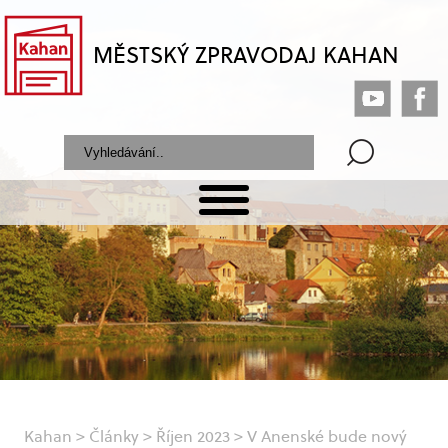
MĚSTSKÝ ZPRAVODAJ KAHAN
Kahan
>
Články
>
Říjen 2023
>
V Anenské bude nový