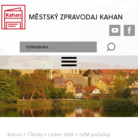
MĚSTSKÝ ZPRAVODAJ KAHAN
Kahan
>
Články
>
Leden 2026
>
SZM pořádají