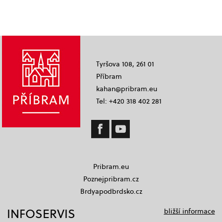
Tyršova 108, 261 01
Příbram
kahan@pribram.eu
Tel: +420 318 402 281
Pribram.eu
Poznejpribram.cz
Brdyapodbrdsko.cz
INFOSERVIS
bližší informace