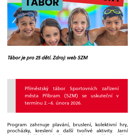
Tábor je pro 25 dětí. Zdroj: web SZM
Příměstský tábor Sportovních zařízení
města Příbram (SZM) se uskuteční v
termínu 2.–6. února 2026.
Program zahrnuje plavání, bruslení, kolektivní hry,
procházky, kreslení a další tvořivé aktivity. Jarní