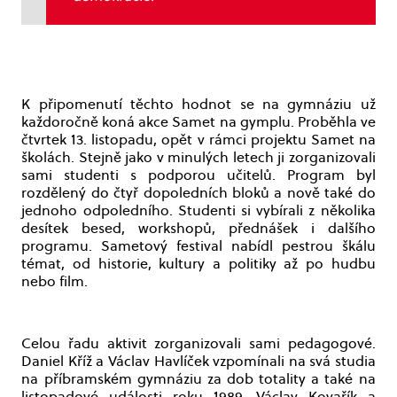
K připomenutí těchto hodnot se na gymnáziu už
každoročně koná akce Samet na gymplu. Proběhla ve
čtvrtek 13. listopadu, opět v rámci projektu Samet na
školách. Stejně jako v minulých letech ji zorganizovali
sami studenti s podporou učitelů. Program byl
rozdělený do čtyř dopoledních bloků a nově také do
jednoho odpoledního. Studenti si vybírali z několika
desítek besed, workshopů, přednášek i dalšího
programu. Sametový festival nabídl pestrou škálu
témat, od historie, kultury a politiky až po hudbu
nebo film.
Celou řadu aktivit zorganizovali sami pedagogové.
Daniel Kříž a Václav Havlíček vzpomínali na svá studia
na příbramském gymnáziu za dob totality a také na
listopadové události roku 1989. Václav Kovařík a