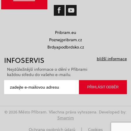
Pribram.eu
Poznejpribram.cz
Brdyapodbrdsko.cz
INFOSERVIS
bližší informace
Nejdůležitější informace o dění v Příbrami
každou středu do vašeho e-mailu.
© 2026 Město Příbram. Všechna práva vyhrazena. Developed by:
Smartim
Ochrana osobních údajů
|
Cookies