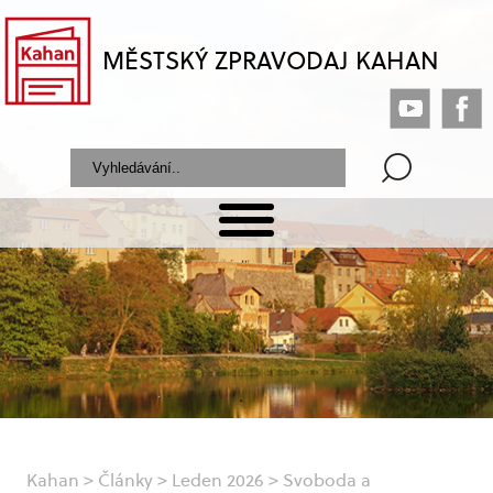
MĚSTSKÝ ZPRAVODAJ KAHAN
Kahan
>
Články
>
Leden 2026
>
Svoboda a