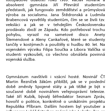
absolvent gymnázia Jiří Převrátil studentům
představili, jak fungovalo zemědělství a průmyslová
výroba za socialismu. Jana Štědronská a Ludmila
Brabencová vysvětlily studentům, čím se se živili tzv.
veksláci a jak se v tehdejším Československu
prodávalo zboží ze Západu. Kdo potřeboval trochu
pohybu, vyrazil na sametové disco Anety
Šlemendové a Aleny Cankařové, které se studenty
tančily v kostýmech a pouštěly si hudbu 80. let. Na
vojenském výcviku Filipa Součka a Libora Valíčka si
studenti vyzkoušeli, co všechno obnášela povinná
vojenská služba.
Gymnázium navštívili i vzácní hosté. Novinář ČT
Martin Řezníček žákům přiblížil, jak se v poslední
době změnily Spojené státy a jak těžké je být v
současné době novinářem veřejnoprávní televize.
Také Jiří Kubík, bývalý šéfredaktor Seznam Zpráv,
hovořil o politice, konkrétně o unikátním projektu
Republika Příbram. Dalším hostem byl youtuber a