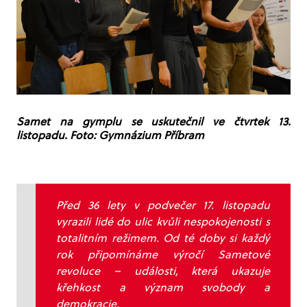
Samet na gymplu se uskutečnil ve čtvrtek 13.
listopadu. Foto: Gymnázium Příbram
Před 36 lety v podvečer 17. listopadu
vyrazili lidé do ulic kvůli nespokojenosti s
totalitním režimem. Od té doby si každý
rok připomínáme výročí Sametové
revoluce – události, která ukazuje
křehkost a význam svobody a
demokracie.