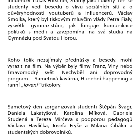
influencer Lukáš Fritscher, známý jako Lukefry. Ten se
studenty vedl besedu o vlivu sociálních sítí a o
důvěryhodnosti youtuberů a influencerů. Václav
Smolka, který byl tiskovým mluvčím vlády Petra Fialy,
vysvětlil gymnazistům, jak funguje komunikace
politiků s médii a zavzpomínal na svá studia na
Gymnáziu pod Svatou Horou.
Koho tolik nezajímaly přednášky a besedy, mohl
vyrazit na film. Na výběr byly filmy Franz, Vlny nebo
Tmavomodrý svět. Nechyběl ani doprovodný
program – Sametová kavárna, Hudební happening a
ranní
„lovení”
trikolory.
Sametový den zorganizovali studenti Štěpán Švagr,
Daniela Lakatyšová, Karolína Míková, Gabriela
Studená a Tereza Mirčeva s podporou pedagogů
Václava Havlíčka, Josefa Fryše a Milana Čiháka a
studentských dobrovolníků.