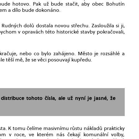
k bude hotovo. Pak už bude stačit, aby obec Bohutín
kem a dílo bude dokonáno.
udných dolů dostala novou střechu. Zasloužila si ji,
ychom v opravách této historické stavby pokračovali,
okračuje, nebo co bylo zahájeno. Město je rozsáhlé a
le těší mě, že se věci posouvají kupředu.
stribuce tohoto čísla, ale už nyní je jasné, že
ěsta. K tomu čelíme masivnímu růstu nákladů prakticky
hom v roce, ve kterém nás čekají komunální volby,