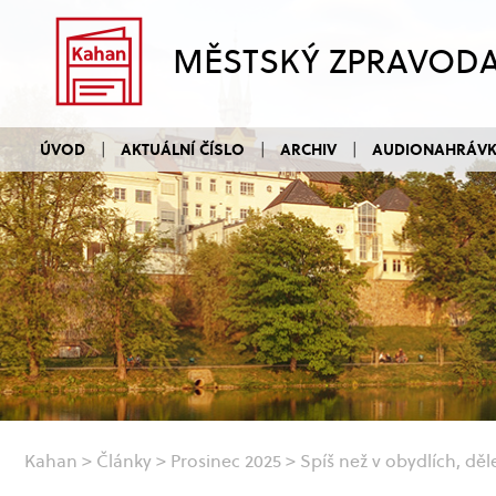
MĚSTSKÝ ZPRAVOD
ÚVOD
AKTUÁLNÍ ČÍSLO
ARCHIV
AUDIONAHRÁV
Kahan
>
Články
>
Prosinec 2025
>
Spíš než v obydlích, dě