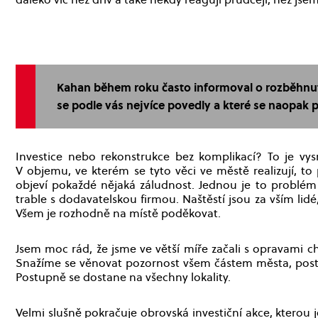
Kahan během roku často informoval o rozběhnutýc
se podle vás nejvíce povedly a které se naopak
Investice nebo rekonstrukce bez komplikací? To je vy
V objemu, ve kterém se tyto věci ve městě realizují, to 
objeví pokaždé nějaká záludnost. Jednou je to problém 
trable s dodavatelskou firmou. Naštěstí jsou za vším lidé
Všem je rozhodně na místě poděkovat.
Jsem moc rád, že jsme ve větší míře začali s opravami c
Snažíme se věnovat pozornost všem částem města, postup
Postupně se dostane na všechny lokality.
Velmi slušně pokračuje obrovská investiční akce, kterou j