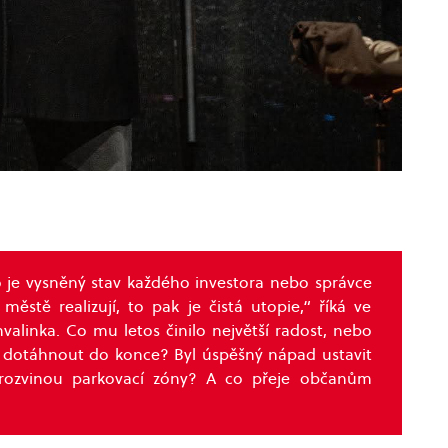
o je vysněný stav každého investora nebo správce
ěstě realizují, to pak je čistá utopie,“ říká ve
alinka. Co mu letos činilo největší radost, nebo
y dotáhnout do konce? Byl úspěšný nápad ustavit
 rozvinou parkovací zóny? A co přeje občanům