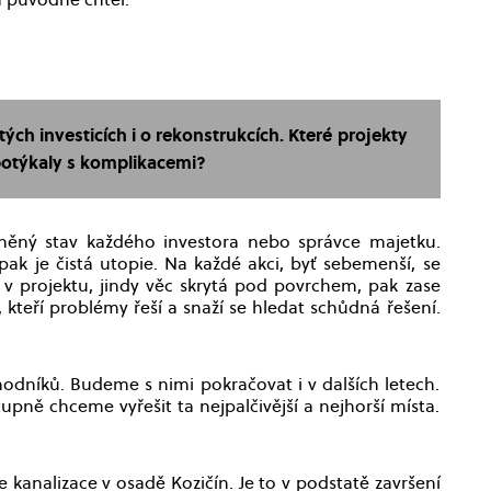
h investicích i o rekonstrukcích. Které projekty
 potýkaly s komplikacemi?
sněný stav každého investora nebo správce majetku.
pak je čistá utopie. Na každé akci, byť sebemenší, se
v projektu, jindy věc skrytá pod povrchem, pak zase
, kteří problémy řeší a snaží se hledat schůdná řešení.
hodníků. Budeme s nimi pokračovat i v dalších letech.
ně chceme vyřešit ta nejpalčivější a nejhorší místa.
e kanalizace v osadě Kozičín. Je to v podstatě završení