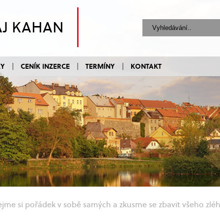
AJ KAHAN
KY
CENÍK INZERCE
TERMÍNY
KONTAKT
lejme si pořádek v sobě samých a zkusme se zbavit všeho zlé