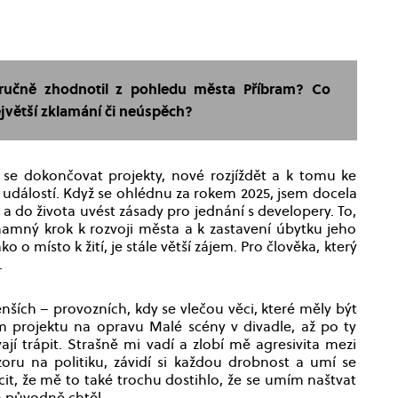
tručně zhodnotil z pohledu města Příbram? Co
jvětší zklamání či neúspěch?
se dokončovat projekty, nové rozjíždět a k tomu ke
 událostí. Když se ohlédnu za rokem 2025, jsem docela
 a do života uvést zásady pro jednání s developery. To,
namný krok k rozvoji města a k zastavení úbytku jeho
ko o místo k žití, je stále větší zájem. Pro člověka, který
.
ích – provozních, kdy se vlečou věci, které měly být
 projektu na opravu Malé scény v divadle, až po ty
ávají trápit. Strašně mi vadí a zlobí mě agresivita mezi
oru na politiku, závidí si každou drobnost a umí se
že mě to také trochu dostihlo, že se umím naštvat
em původně chtěl.