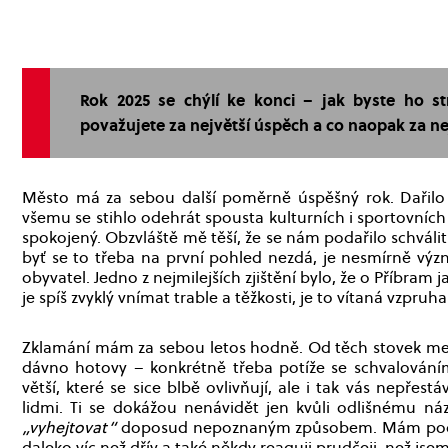
Rok 2025 se chýlí ke konci – jak byste ho s
považujete za největší úspěch a co naopak za ne
Město má za sebou další poměrně úspěšný rok. Dařilo 
všemu se stihlo odehrát spousta kulturních i sportovních
spokojený. Obzvláště mě těší, že se nám podařilo schválit
byť se to třeba na první pohled nezdá, je nesmírně výz
obyvatel. Jedno z nejmilejších zjištění bylo, že o Příbram ja
je spíš zvyklý vnímat trable a těžkosti, je to vítaná vzpruha
Zklamání mám za sebou letos hodně. Od těch stovek menš
dávno hotovy – konkrétně třeba potíže se schvalováním
větší, které se sice blbě ovlivňují, ale i tak vás nepřest
lidmi. Ti se dokážou nenávidět jen kvůli odlišnému náz
„vyhejtovat“
doposud nepoznaným způsobem. Mám pocit, 
daleko víc než dřív a také někdy reaguji prudčeji, než js