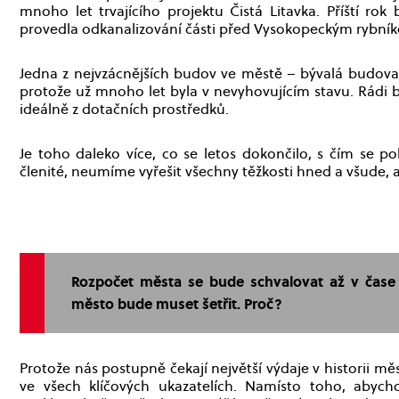
mnoho let trvajícího projektu Čistá Litavka. Příští ro
provedla odkanalizování části před Vysokopeckým rybní
Jedna z nejvzácnějších budov ve městě – bývalá budova R
protože už mnoho let byla v nevyhovujícím stavu. Rádi b
ideálně z dotačních prostředků.
Je toho daleko více, co se letos dokončilo, s čím se p
členité, neumíme vyřešit všechny těžkosti hned a všude, a
Rozpočet města se bude schvalovat až v čase di
město bude muset šetřit. Proč?
Protože nás postupně čekají největší výdaje v historii m
ve všech klíčových ukazatelích. Namísto toho, abyc