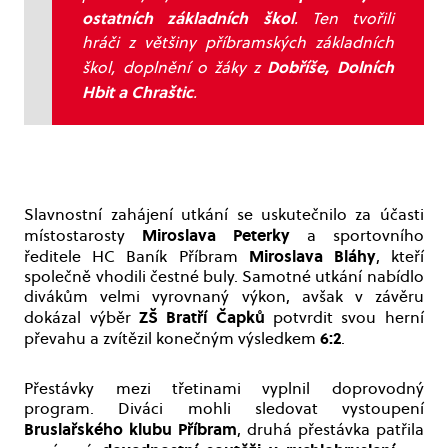
ostatních základních škol
. Ten tvořili
hráči z většiny příbramských základních
Dobříše, Dolních
škol, doplnění o žáky z
Hbit a Chraštic
.
Slavnostní zahájení utkání se uskutečnilo za účasti
Miroslava Peterky
místostarosty
a sportovního
Miroslava Bláhy
ředitele HC Baník Příbram
, kteří
společně vhodili čestné buly. Samotné utkání nabídlo
divákům velmi vyrovnaný výkon, avšak v závěru
ZŠ Bratří Čapků
dokázal výběr
potvrdit svou herní
6:2
převahu a zvítězil konečným výsledkem
.
Přestávky mezi třetinami vyplnil doprovodný
program. Diváci mohli sledovat vystoupení
Bruslařského klubu Příbram
, druhá přestávka patřila