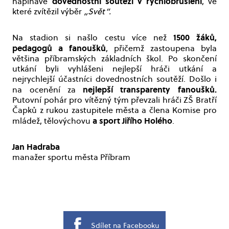
dovednostní soutěži v rychlobruslení
napínavé
, ve
které zvítězil výběr
„Svět“.
1500 žáků,
Na stadion si našlo cestu více než
pedagogů a fanoušků
, přičemž zastoupena byla
většina příbramských základních škol. Po skončení
utkání byli vyhlášeni nejlepší hráči utkání a
nejrychlejší účastníci dovednostních soutěží. Došlo i
nejlepší transparenty fanoušků.
na ocenění za
Putovní pohár pro vítězný tým převzali hráči ZŠ Bratří
Čapků z rukou zastupitele města a člena Komise pro
a sport Jiřího Holého
mládež, tělovýchovu
.
Jan Hadraba
manažer sportu města Příbram
Sdílet na Facebooku