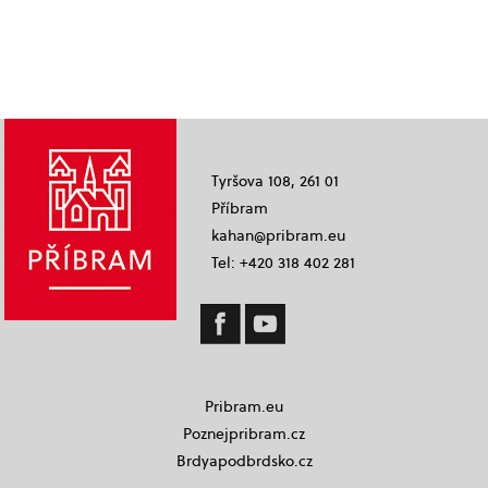
Tyršova 108, 261 01
Příbram
kahan@pribram.eu
Tel: +420 318 402 281
Pribram.eu
Poznejpribram.cz
Brdyapodbrdsko.cz