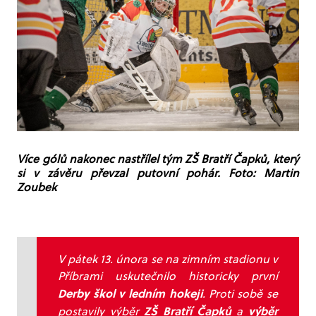
Více gólů nakonec nastřílel tým ZŠ Bratří Čapků, který
si v závěru převzal putovní pohár. Foto: Martin
Zoubek
V pátek 13. února se na zimním stadionu v
Příbrami uskutečnilo historicky první
Derby škol v ledním hokeji
. Proti sobě se
ZŠ Bratří Čapků
výběr
postavily výběr
a