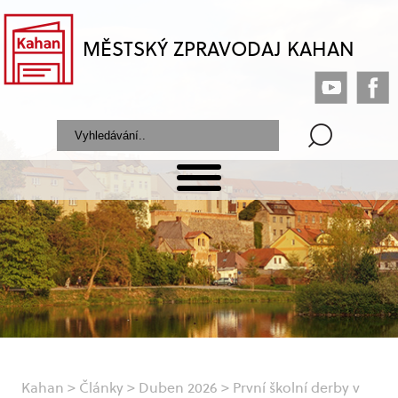
MĚSTSKÝ ZPRAVODAJ KAHAN
Kahan
>
Články
>
Duben 2026
>
První školní derby v