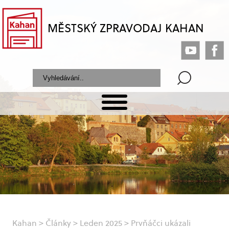
MĚSTSKÝ ZPRAVODAJ KAHAN
Kahan
>
Články
>
Leden 2025
>
Prvňáčci ukázali