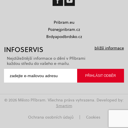
Pribram.eu
Poznejpribram.cz
Brdyapodbrdsko.cz
INFOSERVIS
bližší informace
Nejdůležitější informace o dění v Příbrami
každou středu do vašeho e-mailu.
© 2026 Město Příbram. Všechna práva vyhrazena. Developed by:
Smartim
Ochrana osobních údajů
|
Cookies