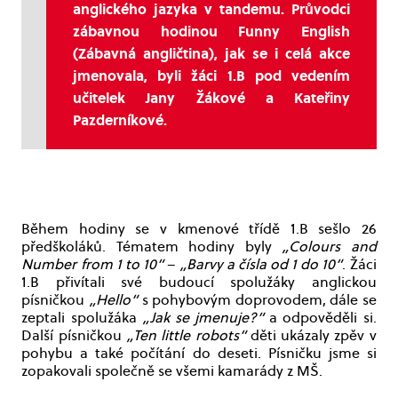
anglického jazyka v tandemu. Průvodci
zábavnou hodinou Funny English
(Zábavná angličtina), jak se i celá akce
jmenovala, byli žáci 1.B pod vedením
učitelek Jany Žákové a Kateřiny
Pazderníkové.
Během hodiny se v kmenové třídě 1.B sešlo 26
předškoláků. Tématem hodiny byly
„Colours and
Number from 1 to 10“
–
„Barvy a čísla od 1 do 10“
. Žáci
1.B přivítali své budoucí spolužáky anglickou
písničkou
„Hello“
s pohybovým doprovodem, dále se
zeptali spolužáka
„Jak se jmenuje?“
a odpověděli si.
Další písničkou
„Ten little robots“
děti ukázaly zpěv v
pohybu a také počítání do deseti. Písničku jsme si
zopakovali společně se všemi kamarády z MŠ.