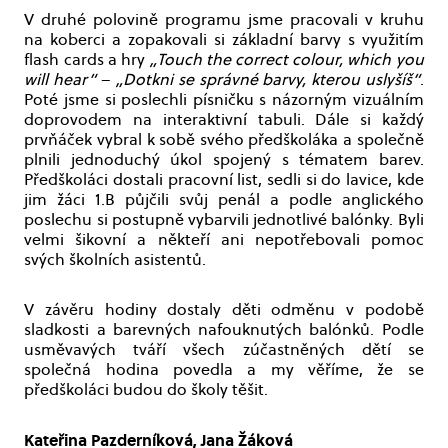
V druhé polovině programu jsme pracovali v kruhu
na koberci a zopakovali si základní barvy s využitím
flash cards a hry
„Touch the correct colour, which you
will hear“
–
„Dotkni se správné barvy, kterou uslyšíš“
.
Poté jsme si poslechli písničku s názorným vizuálním
doprovodem na interaktivní tabuli. Dále si každý
prvňáček vybral k sobě svého předškoláka a společně
plnili jednoduchý úkol spojený s tématem barev.
Předškoláci dostali pracovní list, sedli si do lavice, kde
jim žáci 1.B půjčili svůj penál a podle anglického
poslechu si postupně vybarvili jednotlivé balónky. Byli
velmi šikovní a někteří ani nepotřebovali pomoc
svých školních asistentů.
V závěru hodiny dostaly děti odměnu v podobě
sladkosti a barevných nafouknutých balónků. Podle
usměvavých tváří všech zúčastněných dětí se
společná hodina povedla a my věříme, že se
předškoláci budou do školy těšit.
Kateřina Pazderníková, Jana Žáková