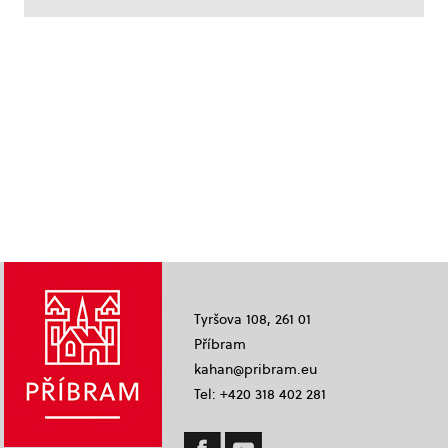
Tyršova 108, 261 01
Příbram
kahan@pribram.eu
Tel: +420 318 402 281