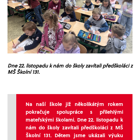
Dne 22. listopadu k nám do školy zavítali předškoláci z
MŠ Školní 131.
Na naší škole již několikátým rokem
pokračuje spolupráce s přilehlými
mateřskými školami. Dne 22. listopadu k
nám do školy zavítali předškoláci z MŠ
Školní 131. Dětem jsme ukázali výuku