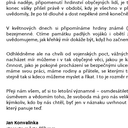
plná naděje, připomenutí hrdinství obyčejných lidí, je 
konec války přišel právě v období, kdy je všechno v pl
uvědomily, že po té dlouhé a dost nepěkné zimě konečně m
V květnových dnech si připomínáme hrdiny známé (
bezejmenné. Ctíme památku padlých vojáků i obětí z 
uvědomujeme, jak křehký mír dokáže být, když ho začne
Odhlédněme ale na chvíli od vojenských poct, vážných 
nacházet mír můžeme i v tak obyčejné věci, jakou je 
činnost, jako je pokojné procházení se bezpečnými ulice
máme svou práci, máme rodiny a přátele, se kterými 
stejně tak si kdeco můžeme myslet a říkat. I to je rozměr 
Přeji nám všem, ať si to letošní významné – osmdesátile
úsměvem a vědomím toho, že svoboda má pro nás veliký
kýmkoliv, kdo by nás chtěl, byť jen v náznaku uvrhnou
který panuje teď.
Jan Konvalinka