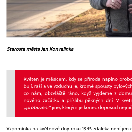
Starosta města Jan Konvalinka
Květen je měsícem, kdy se příroda naplno probo
bují, raší a ve vzduchu je, kromě spousty pylových 
co nám, obzvláště ráno, když vyjdeme z domu 
nového začátku a příslibu pěkných dní. V květ
„probuzení“
jiné, kterým je konec doposud nejniči
Vzpomínka na květnové dny roku 1945 zdaleka není jen o 