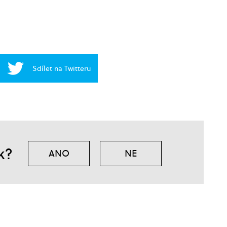
Sdílet na Twitteru
k?
ANO
NE