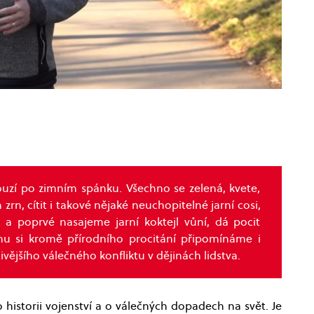
uzí po zimním spánku. Všechno se zelená, kvete,
zrn, cítit i takové nějaké neuchopitelné jarní cosi,
a poprvé nasajeme jarní koktejl vůní, dá pocit
nu si kromě přírodního procitání připomínáme i
vějšího válečného konfliktu v dějinách lidstva.
historii vojenství a o válečných dopadech na svět. Je