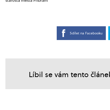
starosta města Příbram
Sdílet na Facebooku
Líbil se vám tento článe