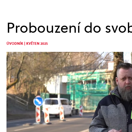
Probouzení do svo
ÚVODNÍK | KVĚTEN 2025