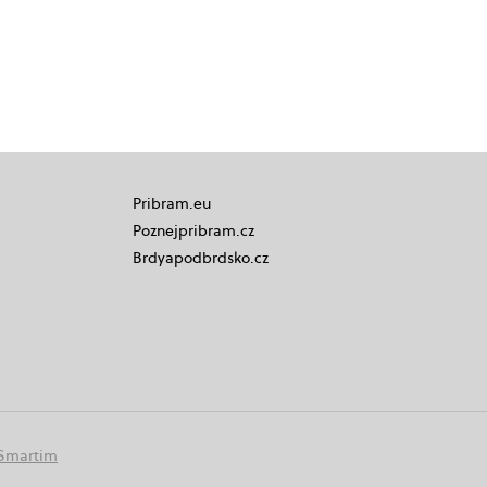
Pribram.eu
Poznejpribram.cz
Brdyapodbrdsko.cz
Smartim