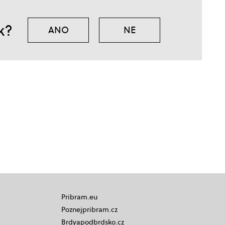
k?
ANO
NE
Pribram.eu
Poznejpribram.cz
Brdyapodbrdsko.cz