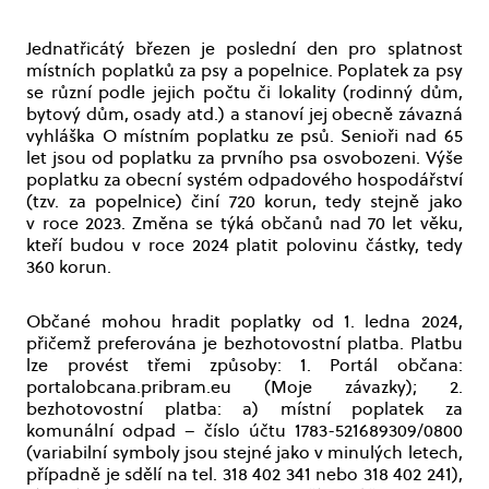
Jednatřicátý březen je poslední den pro splatnost
místních poplatků za psy a popelnice. Poplatek za psy
se různí podle jejich počtu či lokality (rodinný dům,
bytový dům, osady atd.) a stanoví jej obecně závazná
vyhláška O místním poplatku ze psů. Senioři nad 65
let jsou od poplatku za prvního psa osvobozeni. Výše
poplatku za obecní systém odpadového hospodářství
(tzv. za popelnice) činí 720 korun, tedy stejně jako
v roce 2023. Změna se týká občanů nad 70 let věku,
kteří budou v roce 2024 platit polovinu částky, tedy
360 korun.
Občané mohou hradit poplatky od 1. ledna 2024,
přičemž preferována je bezhotovostní platba. Platbu
lze provést třemi způsoby: 1. Portál občana:
portalobcana.pribram.eu (Moje závazky); 2.
bezhotovostní platba: a) místní poplatek za
komunální odpad – číslo účtu 1783-521689309/0800
(variabilní symboly jsou stejné jako v minulých letech,
případně je sdělí na tel. 318 402 341 nebo 318 402 241),