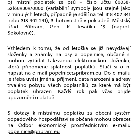
b) místní poplatek ze psů – číslo účtu 60038-
521689309/0800 (variabilní symboly jsou stejné jako
v minulých letech, případně je sdělí na tel. 318 402 341
nebo 318 402 241); 3. hotovostně v pokladně: Městský
úřad Příbram, Gen. R. Tesaříka 19 (naproti
Sokolovně).
Vzhledem k tomu, že od letoška se již nevydávají
složenky a známky na psy a popelnice, občané si
mohou vyžádat takzvanou elektronickou složenku,
která připomene splatnost poplatků. Stačí si o ni
napsat na e-mail popelnice@pribram.eu. Do e-mailu
je třeba uvést jména, příjmení, data narození a adresy
trvalého pobytu všech poplatníků, za které má být
poplatek uhrazen. Každý rok pak včas přijde
upozornění o platbě.
S dotazy k místnímu poplatku za obecní systém
odpadového hospodářství se občané mohou obracet
na Odbor ekonomický prostřednictvím e-mailu
popelnice@pribram.eu
.