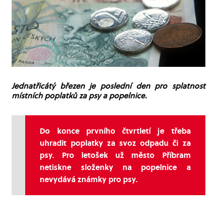
Jednatřicátý březen je poslední den pro splatnost
místních poplatků za psy a popelnice.
Do konce prvního čtvrtletí je třeba
uhradit poplatky za svoz odpadu či za
psy. Pro letošek už město Příbram
netiskne složenky na popelnice a
nevydává známky pro psy.