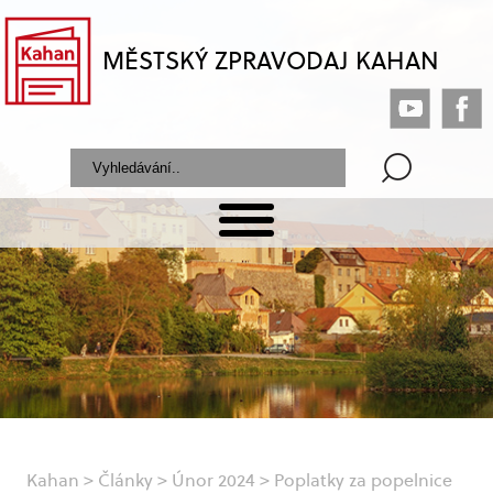
MĚSTSKÝ ZPRAVODAJ KAHAN
Kahan
>
Články
>
Únor 2024
>
Poplatky za popelnice