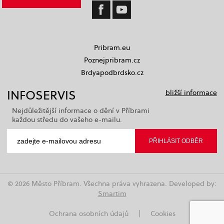
Pribram.eu
Poznejpribram.cz
Brdyapodbrdsko.cz
INFOSERVIS
bližší informace
Nejdůležitější informace o dění v Příbrami
každou středu do vašeho e-mailu.
© 2026 Město Příbram. Všechna práva vyhrazena. Developed by:
Smartim
Ochrana osobních údajů
|
Cookies