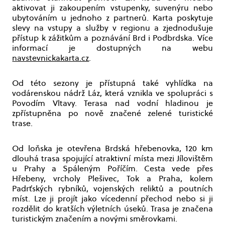
aktivovat ji zakoupením vstupenky, suvenýru nebo
ubytováním u jednoho z partnerů. Karta poskytuje
slevy na vstupy a služby v regionu a zjednodušuje
přístup k zážitkům a poznávání Brd i Podbrdska. Více
informací je dostupných na webu
navstevnickakarta.cz
.
Od této sezony je přístupná také vyhlídka na
vodárenskou nádrž Láz, která vznikla ve spolupráci s
Povodím Vltavy. Terasa nad vodní hladinou je
zpřístupněna po nově značené zelené turistické
trase.
Od loňska je otevřena Brdská hřebenovka, 120 km
dlouhá trasa spojující atraktivní místa mezi Jílovištěm
u Prahy a Spáleným Poříčím. Cesta vede přes
Hřebeny, vrcholy Plešivec, Tok a Praha, kolem
Padrťských rybníků, vojenských reliktů a poutních
míst. Lze ji projít jako vícedenní přechod nebo si ji
rozdělit do kratších výletních úseků. Trasa je značena
turistickým značením a novými směrovkami.