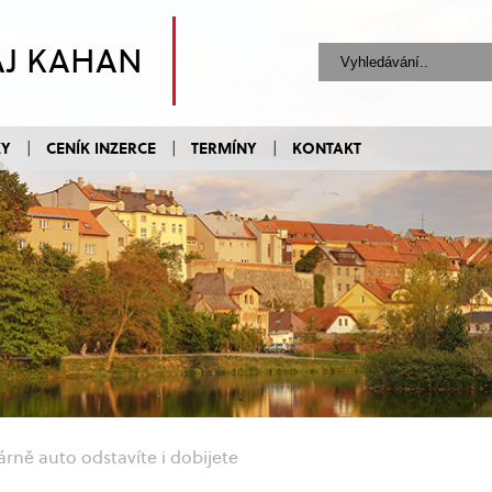
AJ KAHAN
KY
CENÍK INZERCE
TERMÍNY
KONTAKT
rně auto odstavíte i dobijete