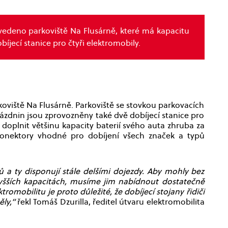
edeno parkoviště Na Flusárně, které má kapacitu
íjecí stanice pro čtyři elektromobily.
viště Na Flusárně. Parkoviště se stovkou parkovacích
ázdnin jsou zprovozněny také dvě dobíjecí stanice pro
doplnit většinu kapacity baterií svého auta zhruba za
 konektory vhodné pro dobíjení všech značek a typů
 a ty disponují stále delšími dojezdy. Aby mohly bez
vyšších kapacitách, musíme jim nabídnout dostatečně
romobilitu je proto důležité, že dobíjecí stojany řidiči
ěly,“
řekl Tomáš Dzurilla, ředitel útvaru elektromobilita