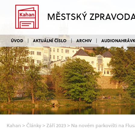
MĚSTSKÝ ZPRAVOD
ÚVOD
AKTUÁLNÍ ČÍSLO
ARCHIV
AUDIONAHRÁV
Kahan
>
Články
>
Září 2023
>
Na novém parkovišti na Flusá