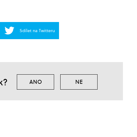
Sdílet na Twitteru
k?
ANO
NE