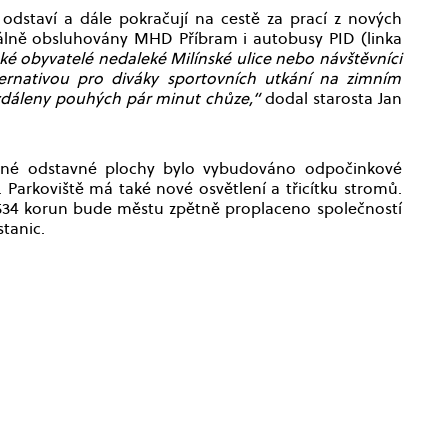
l odstaví a dále pokračují na cestě za prací z nových
álně obsluhovány MHD Příbram i autobusy PID (linka
aké obyvatelé nedaleké Milínské ulice nebo návštěvníci
ernativou pro diváky sportovních utkání na zimním
 vzdáleny pouhých pár minut chůze,“
dodal starosta Jan
otné odstavné plochy bylo vybudováno odpočinkové
y. Parkoviště má také nové osvětlení a třicítku stromů.
6 534 korun bude městu zpětně proplaceno společností
stanic.