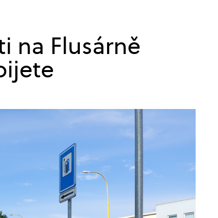
i na Flusárně
bijete