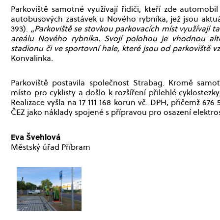
Parkoviště samotné využívají řidiči, kteří zde automobi
autobusových zastávek u Nového rybníka, jež jsou aktu
393).
„Parkoviště se stovkou parkovacích míst využívají t
areálu Nového rybníka. Svojí polohou je vhodnou alt
stadionu či ve sportovní hale, které jsou od parkoviště
Konvalinka.
Parkoviště postavila společnost Strabag. Kromě sam
místo pro cyklisty a došlo k rozšíření přilehlé cyklostezk
Realizace vyšla na 17 111 168 korun vč. DPH, přičemž 67
ČEZ jako náklady spojené s přípravou pro osazení elektro
Eva Švehlová
Městský úřad Příbram