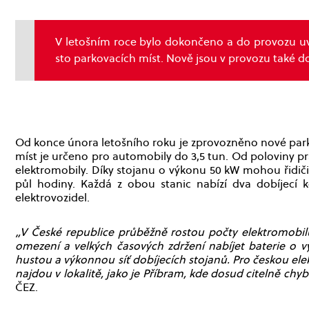
V letošním roce bylo dokončeno a do provozu uv
sto parkovacích míst. Nově jsou v provozu také dob
Od konce února letošního roku je zprovozněno nové parko
míst je určeno pro automobily do 3,5 tun. Od poloviny pr
elektromobily. Díky stojanu o výkonu 50 kW mohou řidiči 
půl hodiny. Každá z obou stanic nabízí dva dobíjecí
elektrovozidel.
„V České republice průběžně rostou počty elektromobilů
omezení a velkých časových zdržení nabíjet baterie o 
hustou a výkonnou síť dobíjecích stojanů. Pro českou elekt
najdou v lokalitě, jako je Příbram, kde dosud citelně chyb
ČEZ.