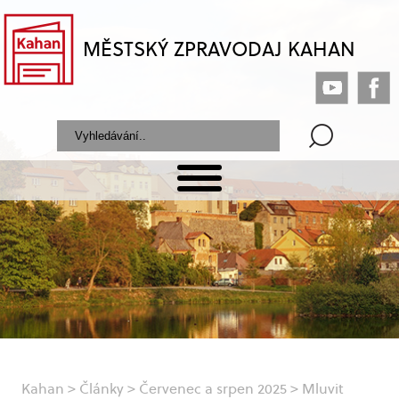
MĚSTSKÝ ZPRAVODAJ KAHAN
Kahan
>
Články
>
Červenec a srpen 2025
>
Mluvit