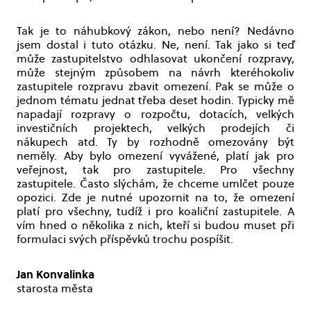
Tak je to náhubkový zákon, nebo není? Nedávno
jsem dostal i tuto otázku. Ne, není. Tak jako si teď
může zastupitelstvo odhlasovat ukončení rozpravy,
může stejným způsobem na návrh kteréhokoliv
zastupitele rozpravu zbavit omezení. Pak se může o
jednom tématu jednat třeba deset hodin. Typicky mě
napadají rozpravy o rozpočtu, dotacích, velkých
investičních projektech, velkých prodejích či
nákupech atd. Ty by rozhodně omezovány být
neměly. Aby bylo omezení vyvážené, platí jak pro
veřejnost, tak pro zastupitele. Pro všechny
zastupitele. Často slýchám, že chceme umlčet pouze
opozici. Zde je nutné upozornit na to, že omezení
platí pro všechny, tudíž i pro koaliční zastupitele. A
vím hned o několika z nich, kteří si budou muset při
formulaci svých příspěvků trochu pospíšit.
Jan Konvalinka
starosta města