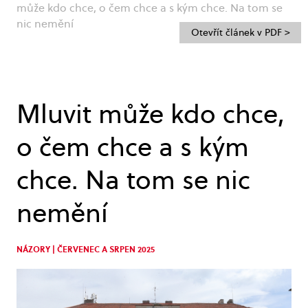
může kdo chce, o čem chce a s kým chce. Na tom se
nic nemění
Otevřít článek v PDF >
Mluvit může kdo chce,
o čem chce a s kým
chce. Na tom se nic
nemění
NÁZORY | ČERVENEC A SRPEN 2025