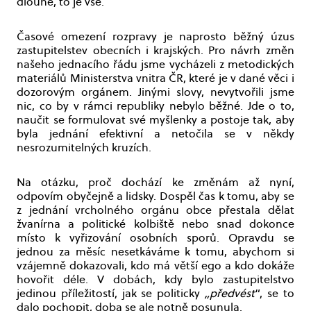
dlouhé, to je vše.
Časové omezení rozpravy je naprosto běžný úzus
zastupitelstev obecních i krajských. Pro návrh změn
našeho jednacího řádu jsme vycházeli z metodických
materiálů Ministerstva vnitra ČR, které je v dané věci i
dozorovým orgánem. Jinými slovy, nevytvořili jsme
nic, co by v rámci republiky nebylo běžné. Jde o to,
naučit se formulovat své myšlenky a postoje tak, aby
byla jednání efektivní a netočila se v někdy
nesrozumitelných kruzích.
Na otázku, proč dochází ke změnám až nyní,
odpovím obyčejně a lidsky. Dospěl čas k tomu, aby se
z jednání vrcholného orgánu obce přestala dělat
žvanírna a politické kolbiště nebo snad dokonce
místo k vyřizování osobních sporů. Opravdu se
jednou za měsíc nesetkáváme k tomu, abychom si
vzájemně dokazovali, kdo má větší ego a kdo dokáže
hovořit déle. V dobách, kdy bylo zastupitelstvo
jedinou příležitostí, jak se politicky
„předvést
“, se to
dalo pochopit, doba se ale notně posunula.