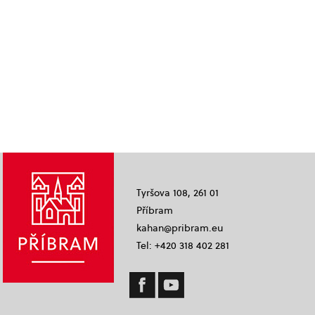
Tyršova 108, 261 01
Příbram
kahan@pribram.eu
Tel: +420 318 402 281