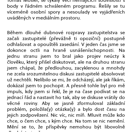
Tomáš Mosler, se týkaly věcí nemajících souvislosti s
body v řádném schváleném programu. Řešily se tu
víceméně osobní spory a nesoulady ve vyjádřeních
uváděných v mediálním prostoru.
Během dlouhé dubnové rozpravy zastupitelstva se
začali zastupitelé (převážně ti opoziční) postupně
odhlašovat a opouštěli zasedání. V jeden čas jsme se
dokonce octli na hraně usnášeníschopnosti. Na
jednu stranu jsem to bral jako projev neúcty k
člověku, který přišel diskutovat, ale na druhou stranu
jsem chápal, že předlouhou, zacyklenou a mnohdy
ne zcela srozumitelnou diskusi zastupitelé absolvovat
už nechtěli. Nelíbilo se mi, že odcházejí, ale jak říkám,
dokázal jsem to pochopit. A přesně tohle byl pro mě
impuls, kdy jsem si řekl, že je na čase podívat se na
jednací řád a nastavit ho tak, aby se diskuse vrátily do
věcné roviny. Aby se jasně zformuloval základní
problém, položila(y) otázka(y) a bylo dost času na
jejich zodpovězení. Nic víc, nic míň. Mluvit může kdo
chce, o čem chce, s kým chce. Na tom se nic nemění.
Mění se to, že příspěvky nemohou být libovolně