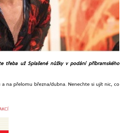
 jste třeba už Splašené nůžky v podání příbramského
 a na přelomu března/dubna. Nenechte si ujít nic, co