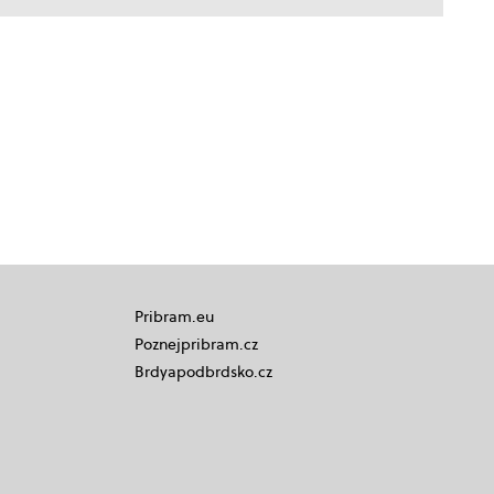
Pribram.eu
Poznejpribram.cz
Brdyapodbrdsko.cz