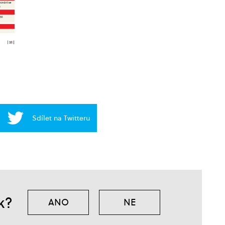
Sdílet na Twitteru
k?
ANO
NE