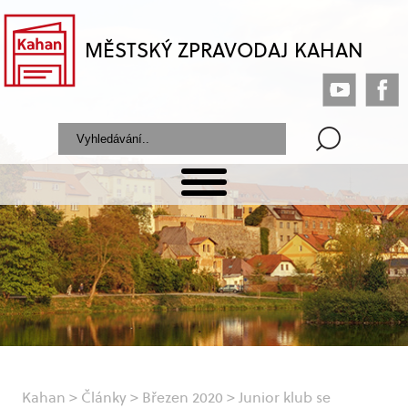
MĚSTSKÝ ZPRAVODAJ KAHAN
Kahan
>
Články
>
Březen 2020
>
Junior klub se