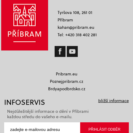
Tyršova 108, 261 01
Příbram
kahan@pribram.eu
Tel: +420 318 402 281
Pribram.eu
Poznejpribram.cz
Brdyapodbrdsko.cz
INFOSERVIS
bližší informace
Nejdůležitější informace o dění v Příbrami
každou středu do vašeho e-mailu.