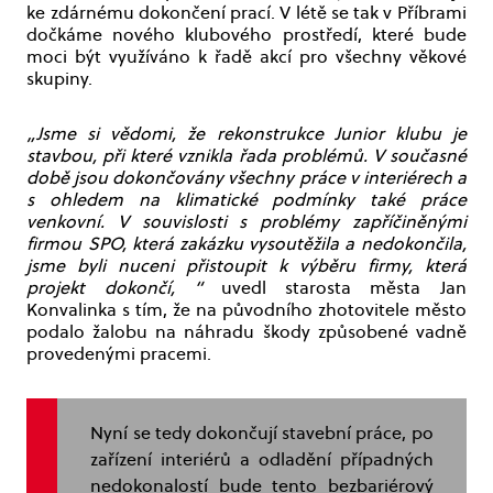
ke zdárnému dokončení prací. V létě se tak v Příbrami
dočkáme nového klubového prostředí, které bude
moci být využíváno k řadě akcí pro všechny věkové
skupiny.
„Jsme si vědomi, že rekonstrukce Junior klubu je
stavbou, při které vznikla řada problémů. V současné
době jsou dokončovány všechny práce v interiérech a
s ohledem na klimatické podmínky také práce
venkovní. V souvislosti s problémy zapříčiněnými
firmou SPO, která zakázku vysoutěžila a nedokončila,
jsme byli nuceni přistoupit k výběru firmy, která
projekt dokončí, “
uvedl starosta města Jan
Konvalinka s tím, že na původního zhotovitele město
podalo žalobu na náhradu škody způsobené vadně
provedenými pracemi.
Nyní se tedy dokončují stavební práce, po
zařízení interiérů a odladění případných
nedokonalostí bude tento bezbariérový