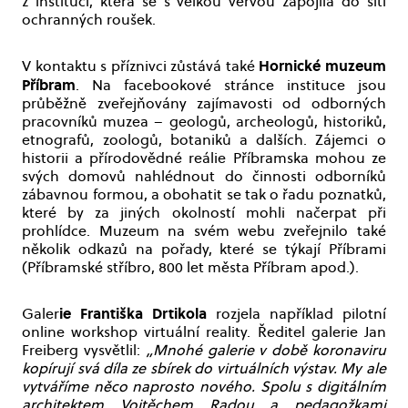
z institucí, která se s velkou vervou zapojila do šití
ochranných roušek.
Hornické muzeum
V kontaktu s příznivci zůstává také
Příbram
. Na facebookové stránce instituce jsou
průběžně zveřejňovány zajímavosti od odborných
pracovníků muzea – geologů, archeologů, historiků,
etnografů, zoologů, botaniků a dalších. Zájemci o
historii a přírodovědné reálie Příbramska mohou ze
svých domovů nahlédnout do činnosti odborníků
zábavnou formou, a obohatit se tak o řadu poznatků,
které by za jiných okolností mohli načerpat při
prohlídce. Muzeum na svém webu zveřejnilo také
několik odkazů na pořady, které se týkají Příbrami
(Příbramské stříbro, 800 let města Příbram apod.).
ie Františka Drtikola
Galer
rozjela například pilotní
online workshop virtuální reality. Ředitel galerie Jan
Freiberg vysvětlil:
„Mnohé galerie v době koronaviru
kopírují svá díla ze sbírek do virtuálních výstav. My ale
vytváříme něco naprosto nového. Spolu s digitálním
architektem Vojtěchem Radou a pedagožkami