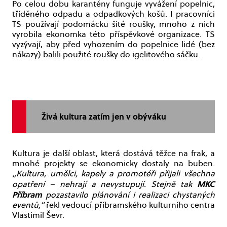
Po celou dobu karantény funguje vyvážení popelnic,
tříděného odpadu a odpadkových košů. I pracovníci
TS používají podomácku šité roušky, mnoho z nich
vyrobila ekonomka této příspěvkové organizace. TS
vyzývají, aby před vyhozením do popelnice lidé (bez
nákazy) balili použité roušky do igelitového sáčku.
Živá kultura zatím jen v obýváku
Kultura je další oblast, která dostává těžce na frak, a
mnohé projekty se ekonomicky dostaly na buben.
„Kultura, umělci, kapely a promotéři přijali všechna
MKC
opatření – nehrají a nevystupují. Stejně tak
Příbram
pozastavilo plánování i realizaci chystaných
eventů,“
řekl vedoucí příbramského kulturního centra
Vlastimil Ševr.