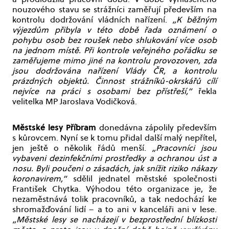
nouzového stavu se strážníci zaměřují především na
kontrolu dodržování vládních nařízení.
„K běžným
výjezdům přibyla v této době řada oznámení o
pohybu osob bez roušek nebo shlukování více osob
na jednom místě. Při kontrole veřejného pořádku se
zaměřujeme mimo jiné na kontrolu provozoven, zda
jsou dodržována nařízení Vlády ČR, a kontrolu
prázdných objektů. Činnost strážníků-okrskářů cílí
nejvíce na práci s osobami bez přístřeší,“
řekla
velitelka MP Jaroslava Vodičková.
Městské lesy Příbram
donedávna zápolily především
s kůrovcem. Nyní se k tomu přidal další malý nepřítel,
jen ještě o několik řádů menší.
„Pracovníci jsou
vybaveni dezinfekčními prostředky a ochranou úst a
nosu. Byli poučeni o zásadách, jak snížit riziko nákazy
koronavirem,“
sdělil jednatel městské společnosti
František Chytka. Výhodou této organizace je, že
nezaměstnává tolik pracovníků, a tak nedochází ke
shromažďování lidí – a to ani v kanceláři ani v lese.
„Městské lesy se nacházejí v bezprostřední blízkosti