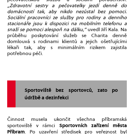
„Zdravotní sestry a pečovatelky jezdí denně do
domácností tak, aby nikdo nezůstal bez pomoci.
Sociální pracovníci ze služby pro rodiny a denního
stacionáře jsou k dispozici na mobilním telefonu a
snaží se pomoci alespoň na dálku,“
uvedl Jiří Kala. Na
průběhu poskytování služeb se Charita denně
domlouvá s rodinami klientů a jejich ošetřujícími
lékaři tak, aby s minimálním rizikem zajistila
potřebnou péči.
Sportoviště bez sportovců, zato po
údržbě a dezinfekci
Činnost musela ukončit všechna příbramská
Sportovních zařízení města
sportoviště v rámci
Příbram
. Po uzavření středisek pro veřejnost byl