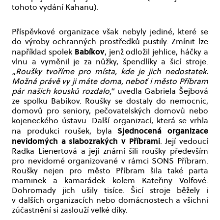
tohoto vydání Kahanu).
Příspěvkové organizace však nebyly jediné, které se
do výroby ochranných prostředků pustily. Zmínit lze
Babíkov
například spolek
, jenž odložil jehlice, háčky a
vlnu a vyměnil je za nůžky, špendlíky a šicí stroje.
„
Roušky tvoříme pro místa, kde je jich nedostatek.
Možná právě vy ji máte doma, neboť i město Příbram
pár našich kousků rozdalo
,“ uvedla Gabriela Šejbová
ze spolku Babíkov. Roušky se dostaly do nemocnic,
domovů pro seniory, pečovatelských domovů nebo
kojeneckého ústavu. Další organizací, která se vrhla
Sjednocená organizace
na produkci roušek, byla
nevidomých a slabozrakých v Příbrami
. Její vedoucí
Radka Lienertová a její známí šili roušky především
pro nevidomé organizované v rámci SONS Příbram.
Roušky nejen pro město Příbram šila také parta
maminek a kamarádek kolem Kateřiny Volfové.
Dohromady jich ušily tisíce. Šicí stroje běžely i
v dalších organizacích nebo domácnostech a všichni
zúčastnění si zaslouží velké díky.