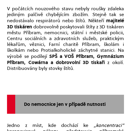
V počátcích nouzového stavu nebyly roušky zdaleka
jediným palčivě chybějícím zbožím. Stejně tak se
majitelé
nedostávalo respirátorů nebo štítů. Někteří
3D tiskáren
dobrovolně poskytovali štíty z 3D tiskáren
městu Příbram, nemocnici, státní i městské policii,
Centru sociálních a zdravotních služeb, praktickým
lékařům, věznici, Farní charitě Příbram, školám i
školkám nebo Protialkoholické záchytné stanici. Na
SPŠ a VOŠ Příbram, Gymnázium
výrobě se podílejí
Příbram, Cowárna a dobrovolní 3D tiskaři
z okolí.
Distribuovány byly stovky štítů.
Do nemocnice jen v případě nutnosti
Jedno z míst, kde dochází ke
„koncentraci“