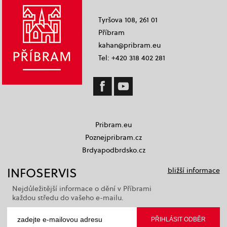
Tyršova 108, 261 01
Příbram
kahan@pribram.eu
Tel: +420 318 402 281
Pribram.eu
Poznejpribram.cz
Brdyapodbrdsko.cz
INFOSERVIS
bližší informace
Nejdůležitější informace o dění v Příbrami
každou středu do vašeho e-mailu.