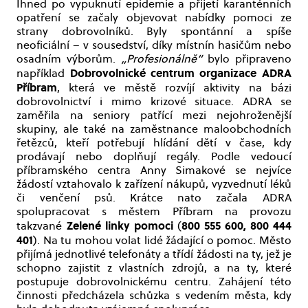
Ihned po vypuknutí epidemie a přijetí karanténních
opatření se začaly objevovat nabídky pomoci ze
strany dobrovolníků. Byly spontánní a spíše
neoficiální – v sousedství, díky místnín hasičům nebo
osadním výborům.
„Profesionálně“
bylo připraveno
Dobrovolnické centrum organizace ADRA
například
Příbram
, která ve městě rozvíjí aktivity na bázi
dobrovolnictví i mimo krizové situace. ADRA se
zaměřila na seniory patřící mezi nejohroženější
skupiny, ale také na zaměstnance maloobchodních
řetězců, kteří potřebují hlídání dětí v čase, kdy
prodávají nebo doplňují regály. Podle vedoucí
příbramského centra Anny Simakové se nejvíce
žádostí vztahovalo k zařízení nákupů, vyzvednutí léků
či venčení psů. Krátce nato začala ADRA
spolupracovat s městem Příbram na provozu
Zelené linky pomoci
800 555 600, 800 444
takzvané
(
401
). Na tu mohou volat lidé žádající o pomoc. Město
přijímá jednotlivé telefonáty a třídí žádosti na ty, jež je
schopno zajistit z vlastních zdrojů, a na ty, které
postupuje dobrovolnickému centru. Zahájení této
činnosti předcházela schůzka s vedením města, kdy