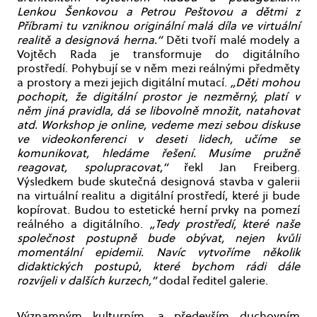
Lenkou Šenkovou a Petrou Peštovou a dětmi z
Příbrami tu vzniknou originální malá díla ve virtuální
realitě a designová herna.“
Děti tvoří malé modely a
Vojtěch Rada je transformuje do digitálního
prostředí. Pohybují se v něm mezi reálnými předměty
a prostory a mezi jejich digitální mutací.
„Děti mohou
pochopit, že digitální prostor je nezměrný, platí v
něm jiná pravidla, dá se libovolně množit, natahovat
atd. Workshop je online, vedeme mezi sebou diskuse
ve videokonferenci v deseti lidech, učíme se
komunikovat, hledáme řešení. Musíme pružně
reagovat, spolupracovat,“
řekl Jan Freiberg.
Výsledkem bude skutečná designová stavba v galerii
na virtuální realitu a digitální prostředí, které ji bude
kopírovat. Budou to estetické herní prvky na pomezí
reálného a digitálního.
„Tedy prostředí, které naše
společnost postupně bude obývat, nejen kvůli
momentální epidemii. Navíc vytvoříme několik
didaktických postupů, které bychom rádi dále
rozvíjeli v dalších kurzech,“
dodal ředitel galerie.
Významným kulturním, a především duchovním