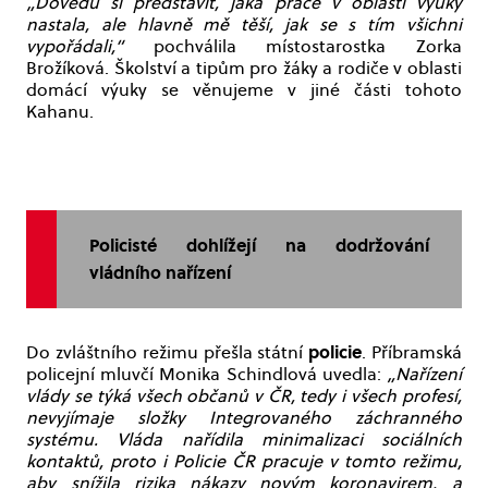
„Dovedu si představit, jaká práce v oblasti výuky
nastala, ale hlavně mě těší, jak se s tím všichni
vypořádali,“
pochválila místostarostka Zorka
Brožíková. Školství a tipům pro žáky a rodiče v oblasti
domácí výuky se věnujeme v jiné části tohoto
Kahanu.
Policisté dohlížejí na dodržování
vládního nařízení
policie
Do zvláštního režimu přešla státní
. Příbramská
policejní mluvčí Monika Schindlová uvedla:
„Nařízení
vlády se týká všech občanů v ČR, tedy i všech profesí,
nevyjímaje složky Integrovaného záchranného
systému. Vláda nařídila minimalizaci sociálních
kontaktů, proto i Policie ČR pracuje v tomto režimu,
aby snížila rizika nákazy novým koronavirem, a