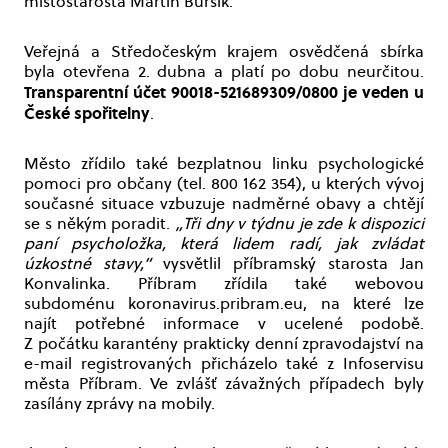
místostarosta Martin Buršík.
Veřejná a Středočeským krajem osvědčená sbírka
byla otevřena 2. dubna a platí po dobu neurčitou.
Transparentní účet 90018-521689309/0800 je veden u
České spořitelny
.
Město zřídilo také bezplatnou linku psychologické
pomoci pro občany (tel. 800 162 354), u kterých vývoj
současné situace vzbuzuje nadměrné obavy a chtějí
se s někým poradit.
„Tři dny v týdnu je zde k dispozici
paní psycholožka, která lidem radí, jak zvládat
úzkostné stavy,“
vysvětlil příbramský starosta Jan
Konvalinka. Příbram zřídila také webovou
subdoménu koronavirus.pribram.eu, na které lze
najít potřebné informace v ucelené podobě.
Z počátku karantény prakticky denní zpravodajství na
e-mail registrovaných přicházelo také z Infoservisu
města Příbram. Ve zvlášť závažných případech byly
zasílány zprávy na mobily.