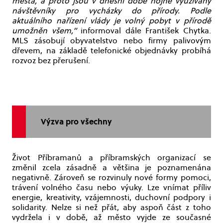
města, a proto jsou v dnešní době hojně využívány
návštěvníky pro vycházky do přírody. Podle
aktuálního nařízení vlády je volný pobyt v přírodě
umožněn všem,“
informoval dále František Chytka.
MLS zásobují obyvatelstvo nebo firmy palivovým
dřevem, na základě telefonické objednávky probíhá
rozvoz bez přerušení.
Výzva pro všechny
Život Příbramanů a příbramských organizací se
změnil zcela zásadně a většina je poznamenána
negativně. Zároveň se rozvinuly nové formy pomoci,
trávení volného času nebo výuky. Lze vnímat příliv
energie, kreativity, vzájemnosti, duchovní podpory i
solidarity. Nelze si než přát, aby aspoň část z toho
vydržela i v době, až město vyjde ze současné