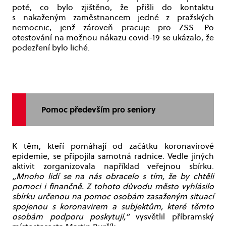
poté, co bylo zjištěno, že přišli do kontaktu
s nakaženým zaměstnancem jedné z pražských
nemocnic, jenž zároveň pracuje pro ZSS. Po
otestování na možnou nákazu covid-19 se ukázalo, že
podezření bylo liché.
Pomoc především pro seniory
K těm, kteří pomáhají od začátku koronavirové
epidemie, se připojila samotná radnice. Vedle jiných
aktivit zorganizovala například veřejnou sbírku.
„Mnoho lidí se na nás obracelo s tím, že by chtěli
pomoci i finančně. Z tohoto důvodu město vyhlásilo
sbírku určenou na pomoc osobám zasaženým situací
spojenou s koronavirem a subjektům, které těmto
osobám podporu poskytují,“
vysvětlil příbramský