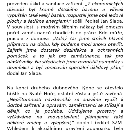
proveden úklid a sanitace zařízení.
„Z ekonomických
důvodů byl kromě dětského bazénu a vířivek
vypuštěn také velký bazén, rozpustili jsme obě ledové
plochy a šetříme energiemi,“
sdělil ředitel Jan Slaba.
V souvislosti s možným šířením nákazy byl omezen
počet zaměstnanců chodících do práce. Kdo může,
pracuje z domova.
„Volný čas jsme strávili hlavně
přípravou na dobu, kdy budeme moci znovu otevřít.
Zajistili jsme dostatek dezinfekce a ochranných
pomůcek, a to jak pro zaměstnance, tak pro
návštěvníky. Na střediscích jsme rozmístili pumpičky s
dezinfekcí a byl zpracován speciální úklidový plán,“
dodal Jan Slaba.
Na konci druhého dubnového týdne se otevřelo
hřiště na Svaté Hoře, ostatní zůstala ještě zavřená.
„Nepřítomnosti návštěvníků se snažíme využít k
údržbě zařízení a opravám, zaměstnanci se střídají a
dělají, co je potřeba. Udržujeme prostory a
vyčkáváme na znovuotevření, plánujeme také
některé změny a vylepšení,“
doplnil ředitel SZM.
Vzhledem k aktuálnímu uzavření aquaparku byla