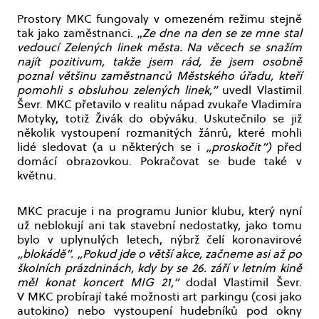
Prostory MKC fungovaly v omezeném režimu stejně
tak jako zaměstnanci. „
Ze dne na den se ze mne stal
vedoucí Zelených linek města. Na věcech se snažím
najít pozitivum, takže jsem rád, že jsem osobně
poznal většinu zaměstnanců Městského úřadu, kteří
pomohli s obsluhou zelených linek,“
uvedl Vlastimil
Ševr. MKC přetavilo v realitu nápad zvukaře Vladimíra
Motyky, totiž Živák do obýváku. Uskutečnilo se již
několik vystoupení rozmanitých žánrů, které mohli
lidé sledovat (a u některých se i
„proskočit“)
před
domácí obrazovkou. Pokračovat se bude také v
květnu.
MKC pracuje i na programu Junior klubu, který nyní
už neblokují ani tak stavební nedostatky, jako tomu
bylo v uplynulých letech, nýbrž čelí koronavirové
„blokádě“.
„Pokud jde o větší akce, začneme asi až po
školních prázdninách, kdy by se 26. září v letním kině
měl konat koncert MIG 21,“
dodal Vlastimil Ševr.
V MKC probírají také možnosti art parkingu (cosi jako
autokino) nebo vystoupení hudebníků pod okny