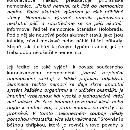
koronavirové nákazy, představuje příbramská
nemocnice.
„Pokud nemusí, tak lidé do nemocnice
nejdou. Počet akutních vyšetření je však přibližně
stejný. Nemocnice výrazně omezila plánovanou
neakutní péči a soustředíme se na péči akutní,“
informoval ředitel nemocnice Stanislav Holobrada.
Podle něj ale neubývá počet akutních stavů, jako jsou
infarkty, cévní mozkové nebo náhlé břišní příhody.
Stejně tak dochází k různým typům zranění, jež je
třeba odborně ošetřit v nemocnici.
Její ředitel se také vyjádřil k povaze současného
koronavirového onemocnění:
„Virová respirační
onemocnění existují v lidské populaci odjakživa.
Eliminace těchto nemocí se děje skrze imunitní
systém každého organismu a v určitém okamžiku je
imunitní vybavenost lidí vysoká a jednoznačně vítězí
nad infekcí. Po čase imunitní pozornost klesá nebo
dojde k mutaci viru, a proto imunita na nějaký čas
prohrává. V tomto nekonečném souboji někdy
pomohou virostatika, více však vakcinace.“
Srovnání s
běžnou chřipkou, která je rovněž virové povahy a