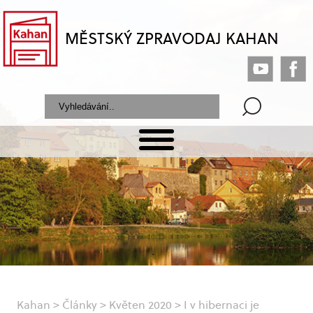
MĚSTSKÝ ZPRAVODAJ KAHAN
Kahan
>
Články
>
Květen 2020
>
I v hibernaci je