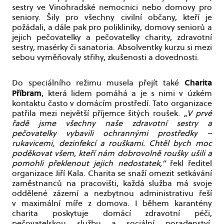
sestry ve Vinohradské nemocnici nebo domovy pro
seniory. Šily pro všechny civilní občany, kteří je
požádali, a dále pak pro polikliniky, domovy seniorů a
jejich pečovatelky a pečovatelky charity, zdravotní
sestry, masérky či sanatoria. Absolventky kurzu si mezi
sebou vyměňovaly střihy, zkušenosti a dovednosti.
Charita
Do speciálního režimu musela přejít také
Příbram
, která lidem pomáhá a je s nimi v úzkém
kontaktu často v domácím prostředí. Tato organizace
patřila mezi největší příjemce šitých roušek.
„V prvé
řadě jsme všechny naše zdravotní sestry a
pečovatelky vybavili ochrannými prostředky –
rukavicemi, dezinfekcí a rouškami. Chtěl bych moc
poděkovat všem, kteří nám dobrovolně roušky ušili a
pomohli překlenout jejich nedostatek,“
řekl ředitel
organizace Jiří Kala. Charita se snaží omezit setkávání
zaměstnanců na pracovišti, každá služba má svoje
oddělené zázemí a nezbytnou administrativu řeší
v maximální míře z domova. I během karantény
charita poskytuje domácí zdravotní péči,
pečovatelskou službu a sociální poradenství.