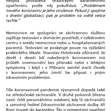
nebývá provázena drastickými karanténními
opatřeními, podle něj pokulhává.
„Problémem
nového koronaviru je jeho virulence. Pokud ji spojíme
s dnešní globalizací, pak je problém na světě velice
rychle.“
Nemocnice ve spolupráci se záchrannou službou
zajišťuje testování v domácím prostředí, v odběrovém
centru v areálu nemocnice nebo u hospitalizovaných
pacientů. Testování se poskytuje pouze na vyžádání
praktického lékaře. Stanislav Holobrada zdůraznil, že
devět z deseti lidí nakažených koronavirem má
průběh onemocnění bez příznaků nebo s lehkými
symptomy. I když i v Příbrami zemřel starší člověk
s koronavirem, jeho úmrtí lze připsat i jiným
zdravotním problémům.
Tíže koronavirové pandemie významně dopadá také
na středočeské záchranáře. V druhé polovině března
navíc čelili personálnímu oslabení, kdy 12 záchranářů
a samotný ředitel Zdravotnické záchranné služby Jiří
Knor museli do karantény. Šlo o preventivní opatření