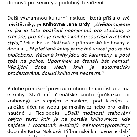
domovů pro seniory a podobných zařízení.
Další významnou kulturní instituci, která přišla o své
Knihovna Jana Drdy
návštěvníky, je
.
„Uvědomujeme
si, jak je toto opatření nepříjemné pro studenty a
čtenáře, pro něž je chvíle s knihou součástí životního
stylu,“
řekla Katka Nolčová z příbramské knihovny a
dodala:
„Již přečtené knihy je možné vracet pouze do
biblioboxů. Vrácené knihy jdou do karantény, a poté
zpět na police. Upomínek se čtenáři bát nemusí.
Výpůjční doba všech knih je automaticky
prodlužována, dokud knihovna neotevře.“
V době přerušení provozu mohou čtenáři číst zdarma
e-knihy. Stačí mít čtenářské konto (průkazku do
knihovny) se stejným e-mailem, pod kterým si
založíte účet na webu palmknihy.cz nebo pro knihy
naučné u Flexibooks.
„Další možností stahování
celých textů knih je na portále knihovny.cz, kde
najdete i rozcestník e-zdrojů #Knihovnyprotiviru,“
doplnila Katka Nolčová. Příbramská knihovna je další