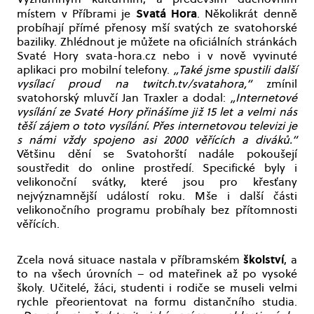
Svatá Hora
místem v Příbrami je
. Několikrát denně
probíhají přímé přenosy mší svatých ze svatohorské
baziliky. Zhlédnout je můžete na oficiálních stránkách
Svaté Hory svata-hora.cz nebo i v nově vyvinuté
aplikaci pro mobilní telefony.
„Také jsme spustili další
vysílací proud na twitch.tv/svatahora,“
zmínil
svatohorský mluvčí Jan Traxler a dodal:
„Internetové
vysílání ze Svaté Hory přinášíme již 15 let a velmi nás
těší zájem o toto vysílání. Přes internetovou televizi je
s námi vždy spojeno asi 2000 věřících a diváků.“
Většinu dění se Svatohorští nadále pokoušejí
soustředit do online prostředí. Specifické byly i
velikonoční svátky, které jsou pro křesťany
nejvýznamnější událostí roku. Mše i další části
velikonočního programu probíhaly bez přítomnosti
věřících.
školství
Zcela nová situace nastala v příbramském
, a
to na všech úrovních – od mateřinek až po vysoké
školy. Učitelé, žáci, studenti i rodiče se museli velmi
rychle přeorientovat na formu distančního studia.