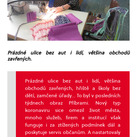
Prázdné ulice bez aut i lidí, většina obchodů
zavřených.
Prázdné ulice bez aut i lidí, většina
obchodů zavřených, hřiště a školy bez
dětí, zamčené úřady… To byl v posledních
týdnech obraz Příbrami. Nový typ
koronaviru sice omezil život města,
mnoho služeb, firem a institucí však
funguje i za ztížených podmínek dál a
poskytuje servis občanům. A nastartovaly