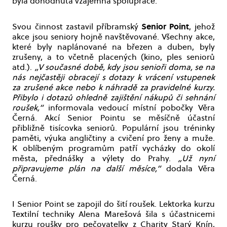
byla dohodnuta vzájemná spolupráce.
Senior Point
Svou činnost zastavil příbramský
, jehož
akce jsou seniory hojně navštěvované. Všechny akce,
které byly naplánované na březen a duben, byly
zrušeny, a to včetně placených (kino, ples seniorů
atd.).
„V současné době, kdy jsou senioři doma, se na
nás nejčastěji obracejí s dotazy k vrácení vstupenek
za zrušené akce nebo k náhradě za pravidelné kurzy.
Přibylo i dotazů ohledně zajištění nákupů či sehnání
roušek,“
informovala vedoucí místní pobočky Věra
Černá. Akcí Senior Pointu se měsíčně účastní
přibližně tisícovka seniorů. Populární jsou tréninky
paměti, výuka angličtiny a cvičení pro ženy a muže.
K oblíbeným programům patří vycházky do okolí
města, přednášky a výlety do Prahy.
„Už nyní
připravujeme plán na další měsíce,“
dodala Věra
Černá.
I Senior Point se zapojil do šití roušek. Lektorka kurzu
Textilní techniky Alena Marešová šila s účastnicemi
kurzu roušky pro pečovatelky z Charity Starý Knín,