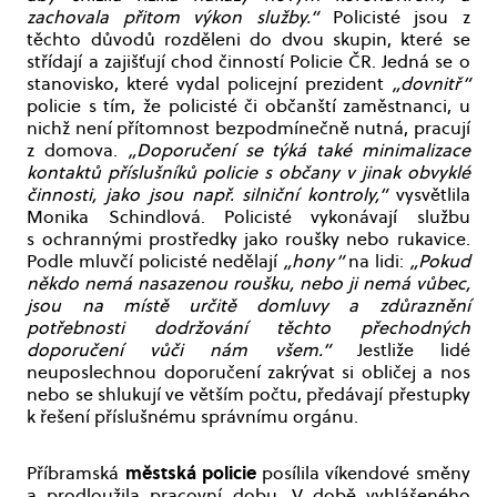
zachovala přitom výkon služby.“
Policisté jsou z
těchto důvodů rozděleni do dvou skupin, které se
střídají a zajišťují chod činností Policie ČR. Jedná se o
stanovisko, které vydal policejní prezident
„dovnitř“
policie s tím, že policisté či občanští zaměstnanci, u
nichž není přítomnost bezpodmínečně nutná, pracují
z domova.
„Doporučení se týká také minimalizace
kontaktů příslušníků policie s občany v jinak obvyklé
činnosti, jako jsou např. silniční kontroly,“
vysvětlila
Monika Schindlová. Policisté vykonávají službu
s ochrannými prostředky jako roušky nebo rukavice.
Podle mluvčí policisté nedělají
„hony“
na lidi:
„Pokud
někdo nemá nasazenou roušku, nebo ji nemá vůbec,
jsou na místě určitě domluvy a zdůraznění
potřebnosti dodržování těchto přechodných
doporučení vůči nám všem.“
Jestliže lidé
neuposlechnou doporučení zakrývat si obličej a nos
nebo se shlukují ve větším počtu, předávají přestupky
k řešení příslušnému správnímu orgánu.
městská policie
Příbramská
posílila víkendové směny
a prodloužila pracovní dobu. V době vyhlášeného