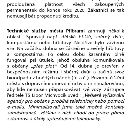
prodloužena platnost všech zakoupených
permanentek do konce roku 2020. Zákazníci se tak
nemusejí bát propadnutí kreditu.
Technické služby města Příbrami
zahrnují několik
oblastí. Spravují např. dětská hřiště, sběrný dvůr,
kompostárnu nebo hřbitovy. Nejdříve bylo zavřeno
vše. Na začátku dubna se částečně otevřely hřbitovy
a kompostárna. Po celou dobu karantény plně
fungoval psí útulek, jehož obsluha komunikovala
s občany
„přes plot“.
Od 14. dubna je otevřen v
bezpečnostním režimu i sběrný dvůr a začíná svoz
bioodpadu z hnědých nádob (út a čt). Pozimní čištění
města s dopravními omezeními bylo minimalizováno,
aby lidé nemuseli přeparkovávat své vozy. Zástupce
ředitele TS Libor Michvocík uvedl:
„Veškeré vyřizování
agendy pro občany probíhá telefonicky nebo pomocí
e-mailu. Minimalizovali jsme také možné kontakty
zaměstnanců. Většina z nich chodí do práce přímo
z domova a úkoly upřesňujeme telefonicky.“