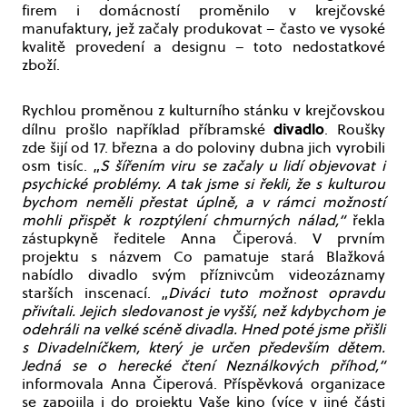
firem i domácností proměnilo v krejčovské
manufaktury, jež začaly produkovat – často ve vysoké
kvalitě provedení a designu – toto nedostatkové
zboží.
Rychlou proměnou z kulturního stánku v krejčovskou
divadlo
dílnu prošlo například příbramské
. Roušky
zde šijí od 17. března a do poloviny dubna jich vyrobili
osm tisíc. „
S šířením viru se začaly u lidí objevovat i
psychické problémy. A tak jsme si řekli, že s kulturou
bychom neměli přestat úplně, a v rámci možností
mohli přispět k rozptýlení chmurných nálad,“
řekla
zástupkyně ředitele Anna Čiperová. V prvním
projektu s názvem Co pamatuje stará Blažková
nabídlo divadlo svým příznivcům videozáznamy
starších inscenací. „
Diváci tuto možnost opravdu
přivítali. Jejich sledovanost je vyšší, než kdybychom je
odehráli na velké scéně divadla. Hned poté jsme přišli
s Divadelníčkem, který je určen především dětem.
Jedná se o herecké čtení Neználkových příhod,“
informovala Anna Čiperová. Příspěvková organizace
se zapojila i do projektu Vaše kino (více v jiné části