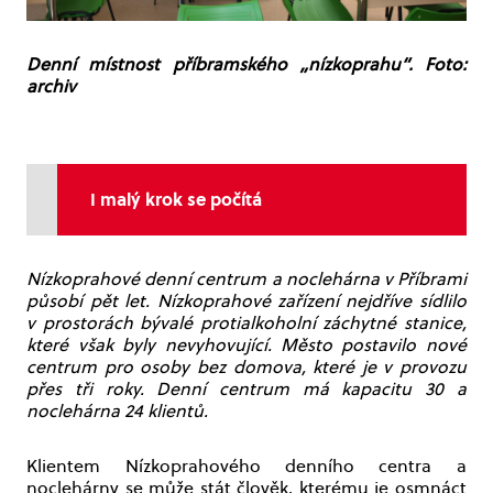
Denní místnost příbramského „nízkoprahu“. Foto:
archiv
I malý krok se počítá
Nízkoprahové denní centrum a noclehárna v Příbrami
působí pět let. Nízkoprahové zařízení nejdříve sídlilo
v prostorách bývalé protialkoholní záchytné stanice,
které však byly nevyhovující. Město postavilo nové
centrum pro osoby bez domova, které je v provozu
přes tři roky. Denní centrum má kapacitu 30 a
noclehárna 24 klientů.
Klientem Nízkoprahového denního centra a
noclehárny se může stát člověk, kterému je osmnáct