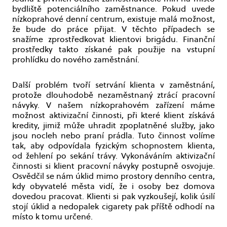
bydliště potenciálního zaměstnance. Pokud uvede
nízkoprahové denní centrum, existuje malá možnost,
že bude do práce přijat. V těchto případech se
snažíme zprostředkovat klientovi brigádu. Finanční
prostředky takto získané pak použije na vstupní
prohlídku do nového zaměstnání.
Další problém tvoří setrvání klienta v zaměstnání,
protože dlouhodobě nezaměstnaný ztrácí pracovní
návyky. V našem nízkoprahovém zařízení máme
možnost aktivizační činnosti, při které klient získává
kredity, jimiž může uhradit zpoplatněné služby, jako
jsou nocleh nebo praní prádla. Tuto činnost volíme
tak, aby odpovídala fyzickým schopnostem klienta,
od žehlení po sekání trávy. Vykonáváním aktivizační
činnosti si klient pracovní návyky postupně osvojuje.
Osvědčil se nám úklid mimo prostory denního centra,
kdy obyvatelé města vidí, že i osoby bez domova
dovedou pracovat. Klienti si pak vyzkoušejí, kolik úsilí
stojí úklid a nedopalek cigarety pak příště odhodí na
místo k tomu určené.