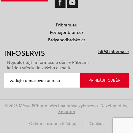
Pribram.eu
Poznejpribram.cz
Brdyapodbrdsko.cz
INFOSERVIS
bližší informace
Nejdůležitější informace o dění v Příbrami
každou středu do vašeho e-mailu.
© 2026 Město Příbram. Všechna práva vyhrazena. Developed by:
Smartim
Ochrana osobních údajů
|
Cookies