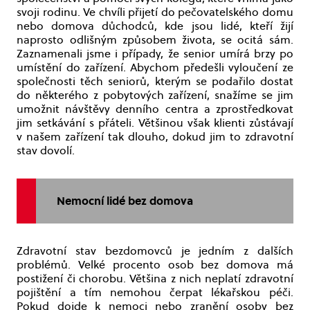
svoji rodinu. Ve chvíli přijetí do pečovatelského domu
nebo domova důchodců, kde jsou lidé, kteří žijí
naprosto odlišným způsobem života, se ocitá sám.
Zaznamenali jsme i případy, že senior umírá brzy po
umístění do zařízení. Abychom předešli vyloučení ze
společnosti těch seniorů, kterým se podařilo dostat
do některého z pobytových zařízení, snažíme se jim
umožnit návštěvy denního centra a zprostředkovat
jim setkávání s přáteli. Většinou však klienti zůstávají
v našem zařízení tak dlouho, dokud jim to zdravotní
stav dovolí.
Nemocní lidé bez domova
Zdravotní stav bezdomovců je jedním z dalších
problémů. Velké procento osob bez domova má
postižení či chorobu. Většina z nich neplatí zdravotní
pojištění a tím nemohou čerpat lékařskou péči.
Pokud dojde k nemoci nebo zranění osoby bez