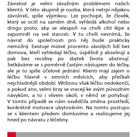
Závislost je velmi závažným problémem našich
klientů. V této skupině je osoba, která netrpí nějakou
závislostí, spíše výjimkou. Lze pochopit, že člověk,
který se ocitl na samém dně, vyhledá alkohol nebo
drogu proto, aby se alespoň na chvíli cítil lépe a
zapomněl na své starosti. V tu chvíli nevnímá, že
návrat do společnosti pro něj bude prakticky
nemožný. Existuje mizivé procento závislých lidí bez
domova, kteří vyhledají léčbu, úspěšně ji absolvují a
pak bez recidivy po zbytek života abstinují.
Setkáváme se s poměrně častým nástupem do léčby,
ale je to spíše účelové jednání. Klienti mají zájem o
léčbu hlavně v zimních měsících, aby přečkali
nejchladnější období. Většinou však léčbu nedokončí,
a pokud ano, velmi brzy se vracejí ke svým původním
návykům, a to i vlivem okolí, v němž se pohybují.
V tomto případě se nám osvědčila změna prostředí,
konkrétně motivace ubytováním. Na tomto postupu
se s klientem předem domluvíme a realizujeme jej
hned po návratu z léčebny.