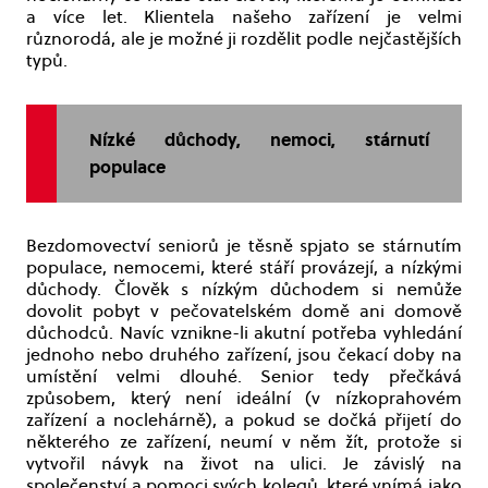
a více let. Klientela našeho zařízení je velmi
různorodá, ale je možné ji rozdělit podle nejčastějších
typů.
Nízké důchody, nemoci, stárnutí
populace
Bezdomovectví seniorů je těsně spjato se stárnutím
populace, nemocemi, které stáří provázejí, a nízkými
důchody. Člověk s nízkým důchodem si nemůže
dovolit pobyt v pečovatelském domě ani domově
důchodců. Navíc vznikne-li akutní potřeba vyhledání
jednoho nebo druhého zařízení, jsou čekací doby na
umístění velmi dlouhé. Senior tedy přečkává
způsobem, který není ideální (v nízkoprahovém
zařízení a noclehárně), a pokud se dočká přijetí do
některého ze zařízení, neumí v něm žít, protože si
vytvořil návyk na život na ulici. Je závislý na
společenství a pomoci svých kolegů, které vnímá jako