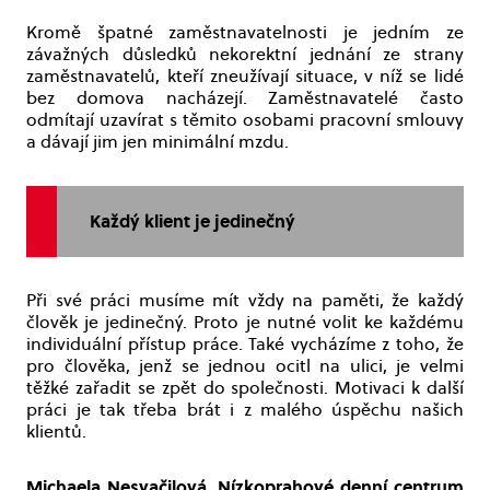
Kromě špatné zaměstnavatelnosti je jedním ze
závažných důsledků nekorektní jednání ze strany
zaměstnavatelů, kteří zneužívají situace, v níž se lidé
bez domova nacházejí. Zaměstnavatelé často
odmítají uzavírat s těmito osobami pracovní smlouvy
a dávají jim jen minimální mzdu.
Každý klient je jedinečný
Při své práci musíme mít vždy na paměti, že každý
člověk je jedinečný. Proto je nutné volit ke každému
individuální přístup práce. Také vycházíme z toho, že
pro člověka, jenž se jednou ocitl na ulici, je velmi
těžké zařadit se zpět do společnosti. Motivaci k další
práci je tak třeba brát i z malého úspěchu našich
klientů.
Michaela Nesvačilová, Nízkoprahové denní centrum