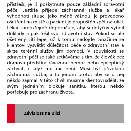
přístřeší, je jí poskytnuta pouze základní zdravotní
péče. Jestliže přijede záchranná služba a lékař
vyhodnotí situaci jako méně vážnou, je provedeno
ošetření na místě a pacient je propuštěn zpět na ulici.
Lékař samozřejmě doporučuje, aby si dotyčný vyřídil
doklady a pak řešil svůj zdravotní stav. Pokud se ale
ošetřený cítí lépe, už k tomu nedojde. Snažíme se
klientovi vysvětlit důležitost péče o zdravotní stav a
skrze terénní služby jim pomoci. V souvislosti se
zdravotní péčí se také setkáváme s tím, že člověk bez
domova předstírá závažnou nemoc nebo epileptický
záchvat, i když mu nic není. Musí být přivolána
záchranná služba, a to jenom proto, aby se o něj
někdo zajímal. V této chvíli musíme klientovi sdělit, že
svým jednáním blokuje sanitku, kterou někdo
potřebuje pro záchranu života.
Závislost na ulici