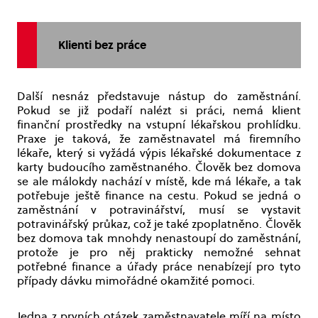
Klienti bez práce
Další nesnáz představuje nástup do zaměstnání.
Pokud se již podaří nalézt si práci, nemá klient
finanční prostředky na vstupní lékařskou prohlídku.
Praxe je taková, že zaměstnavatel má firemního
lékaře, který si vyžádá výpis lékařské dokumentace z
karty budoucího zaměstnaného. Člověk bez domova
se ale málokdy nachází v místě, kde má lékaře, a tak
potřebuje ještě finance na cestu. Pokud se jedná o
zaměstnání v potravinářství, musí se vystavit
potravinářský průkaz, což je také zpoplatněno. Člověk
bez domova tak mnohdy nenastoupí do zaměstnání,
protože je pro něj prakticky nemožné sehnat
potřebné finance a úřady práce nenabízejí pro tyto
případy dávku mimořádné okamžité pomoci.
Jedna z prvních otázek zaměstnavatele míří na místo