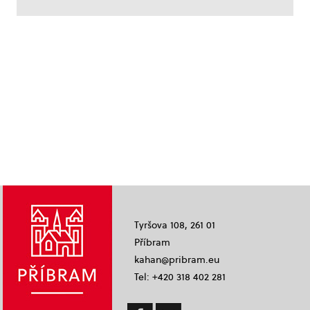
Tyršova 108, 261 01
Příbram
kahan@pribram.eu
Tel: +420 318 402 281