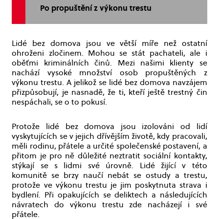
Po propuštění z výkonu trestu
Lidé bez domova jsou ve větší míře než ostatní
ohroženi zločinem. Mohou se stát pachateli, ale i
oběťmi kriminálních činů. Mezi našimi klienty se
nachází vysoké množství osob propuštěných z
výkonu trestu. A jelikož se lidé bez domova navzájem
přizpůsobují, je nasnadě, že ti, kteří ještě trestný čin
nespáchali, se o to pokusí.
Protože lidé bez domova jsou izolováni od lidí
vyskytujících se v jejich dřívějším životě, kdy pracovali,
měli rodinu, přátele a určité společenské postavení, a
přitom je pro ně důležité neztratit sociální kontakty,
stýkají se s lidmi své úrovně. Lidé žijící v této
komunitě se brzy naučí nebát se ostudy a trestu,
protože ve výkonu trestu je jim poskytnuta strava i
bydlení. Při opakujících se deliktech a následujících
návratech do výkonu trestu zde nacházejí i své
přátele.