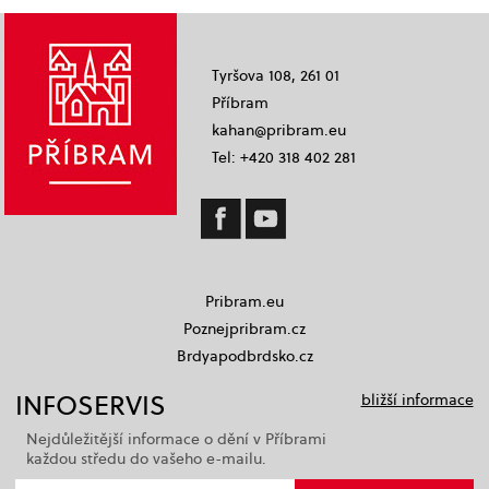
Tyršova 108, 261 01
Příbram
kahan@pribram.eu
Tel: +420 318 402 281
Pribram.eu
Poznejpribram.cz
Brdyapodbrdsko.cz
INFOSERVIS
bližší informace
Nejdůležitější informace o dění v Příbrami
každou středu do vašeho e-mailu.