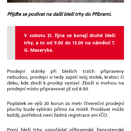
Přijďte se podívat na další bleší trhy do Příbrami.
V sobotu 21. října se konají druhé bleší
trhy, a to od 9.00 do 13.00 na náměstí T.
G. Masaryka.
Prodejní stánky při bleších trzích připraveny
nebudou, prodejci si tedy zajistí svůj stolek, krabici či
deku, kde zboží k prodeji vystaví. Zboží si mohou na
prodejní místo připravovat již od 8.00.
Poplatek ve výši 20 korun za metr čtvereční prodejní
plochy bude vybírán přímo na místě. Prodávat může
každý, potřebná není žádná registrace ani IČO.
První bleší trhy uspořádal příbramský živnostenský