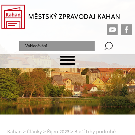
MĚSTSKÝ ZPRAVODAJ KAHAN
Kahan
>
Články
>
Říjen 2023
>
Bleší trhy podruhé