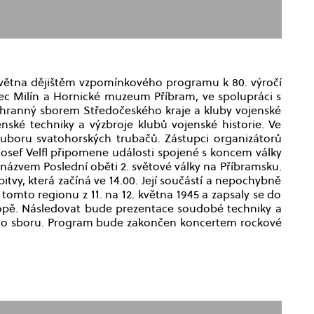
. května dějištěm vzpomínkového programu k 80. výročí
bec Milín a Hornické muzeum Příbram, ve spolupráci s
hranný sborem Středočeského kraje a kluby vojenské
enské techniky a výzbroje klubů vojenské historie. Ve
ouboru svatohorských trubačů. Zástupci organizátorů
osef Velfl připomene události spojené s koncem války
názvem Poslední oběti 2. světové války na Příbramsku.
, která začíná ve 14.00. Její součástí a nepochybně
omto regionu z 11. na 12. května 1945 a zapsaly se do
Evropě. Následovat bude prezentace soudobé techniky a
ého sboru. Program bude zakončen koncertem rockové