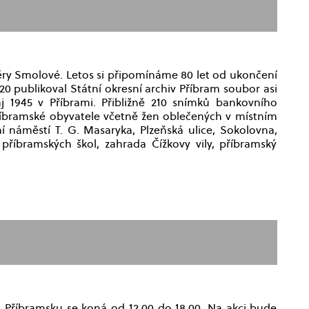
ěry Smolové. Letos si připomínáme 80 let od ukončení
020 publikoval Státní okresní archiv Příbram soubor asi
j 1945 v Příbrami. Přibližně 210 snímků bankovního
říbramské obyvatele včetně žen oblečených v místním
ní náměstí T. G. Masaryka, Plzeňská ulice, Sokolovna,
příbramských škol, zahrada Čížkovy vily, příbramský
Příbramsku se koná od 12.00 do 18.00. Na akci bude