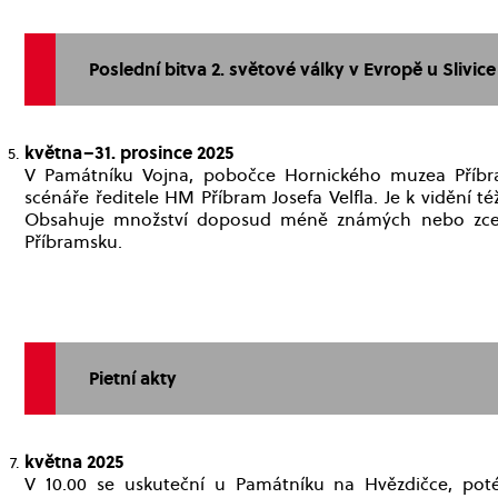
Poslední bitva 2. světové války v Evropě u Slivic
května–31. prosince 2025
V Památníku Vojna, pobočce Hornického muzea Příbr
scénáře ředitele HM Příbram Josefa Velfla. Je k vidění t
Obsahuje množství doposud méně známých nebo zcel
Příbramsku.
Pietní akty
května 2025
V 10.00 se uskuteční u Památníku na Hvězdičce, po