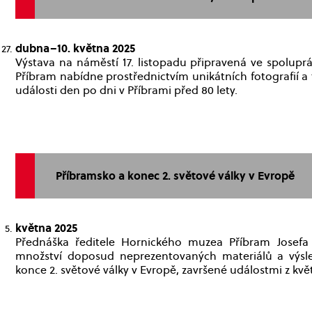
dubna–10. května 2025
Výstava na náměstí 17. listopadu připravená ve spolup
Příbram nabídne prostřednictvím unikátních fotografií 
události den po dni v Příbrami před 80 lety.
Příbramsko a konec 2. světové války v Evropě
května 2025
Přednáška ředitele Hornického muzea Příbram Josefa V
množství doposud neprezentovaných materiálů a výsle
konce 2. světové války v Evropě, završené událostmi z kv