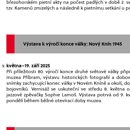
březohorském pietní akty na počest padlých v době 2. s
tzv. Kamenů zmizelých a následně k pietnímu setkání u 
Výstava k výročí konce války: Nový Knín 1945
května–19. září 2025
Při příležitosti 80. výročí konce druhé světové války p
muzea Příbram, výstavu historických fotografií a do
snímky zachycující konec války v Novém Kníně a okolí, dop
bojovníků. Vernisáž se uskuteční ve středu 8. května 
jazzové zpěvačky Sophie Lamoš. Výstava potrvá od 9. k
pondělí během běžné otevírací doby muzea.