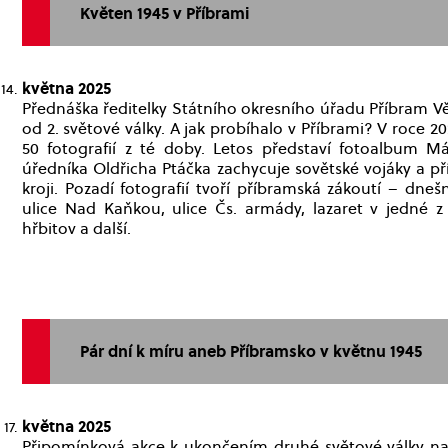
Květen 1945 v Příbrami
května 2025
Přednáška ředitelky Státního okresního úřadu Příbram V
od 2. světové války. A jak probíhalo v Příbrami? V roce 2
50 fotografií z té doby. Letos představí fotoalbum Má
úředníka Oldřicha Ptáčka zachycuje sovětské vojáky a p
kroji. Pozadí fotografií tvoří příbramská zákoutí – dneš
ulice Nad Kaňkou, ulice Čs. armády, lazaret v jedné z 
hřbitov a další.
Pár dní k míru aneb Příbramsko v květnu 1945
května 2025
Připomínková akce k ukončením druhé světové války na 