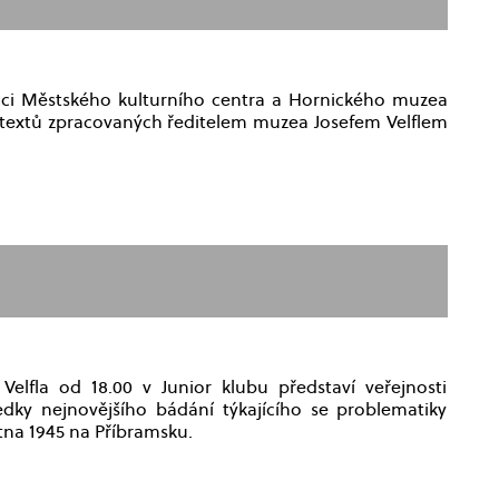
ráci Městského kulturního centra a Hornického muzea
a textů zpracovaných ředitelem muzea Josefem Velflem
elfla od 18.00 v Junior klubu představí veřejnosti
dky nejnovějšího bádání týkajícího se problematiky
ětna 1945 na Příbramsku.