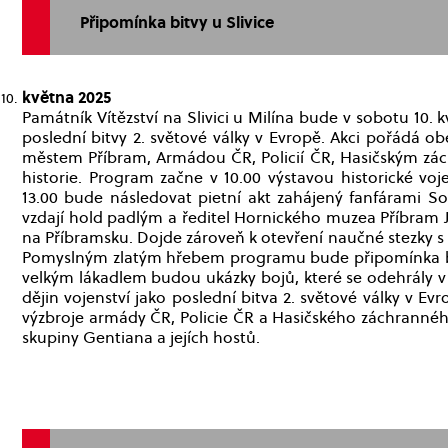
Připomínka bitvy u Slivice
května 2025
Památník Vítězství na Slivici u Milína bude v sobotu 10
poslední bitvy 2. světové války v Evropě. Akci pořádá o
městem Příbram, Armádou ČR, Policií ČR, Hasičským zác
historie. Program začne v 10.00 výstavou historické voj
13.00 bude následovat pietní akt zahájený fanfárami S
vzdají hold padlým a ředitel Hornického muzea Příbram J
na Příbramsku. Dojde zároveň k otevření naučné stezky s 
Pomyslným zlatým hřebem programu bude připomínka bitvy
velkým lákadlem budou ukázky bojů, které se odehrály v t
dějin vojenství jako poslední bitva 2. světové války v 
výzbroje armády ČR, Policie ČR a Hasičského záchrann
skupiny Gentiana a jejích hostů.