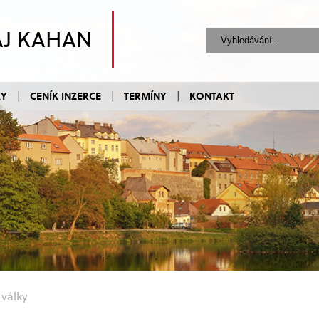
AJ KAHAN
KY
CENÍK INZERCE
TERMÍNY
KONTAKT
 války