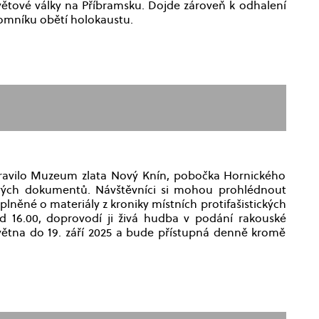
větové války na Příbramsku. Dojde zároveň k odhalení
pomníku obětí holokaustu.
řipravilo Muzeum zlata Nový Knín, pobočka Hornického
bových dokumentů. Návštěvníci si mohou prohlédnout
lněné o materiály z kroniky místních protifašistických
od 16.00, doprovodí ji živá hudba v podání rakouské
větna do 19. září 2025 a bude přístupná denně kromě