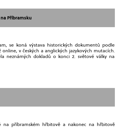
e na Příbramsku
am, se koná výstava historických dokumentů podle
éž online, v českých a anglických jazykových mutacích.
a neznámých dokladů o konci 2. světové války na
té na příbramském hřbitově a nakonec na hřbitově